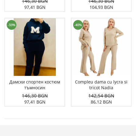
146,30 BGN
146,30 BGN
97,41 BGN
104,93 BGN
-33%
-40%
Дамски спортен костюм
Compleu dama cu lycra si
тъмносин
tricot Nadia
146,30 BGN
142,54 BGN
97,41 BGN
86,12 BGN