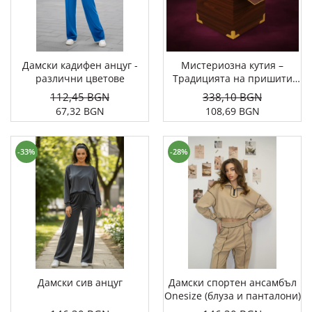
Дамски палта
Дамски панталони
Дамски пуловери
Дамски сака
Дамски кадифен анцуг -
Мистериозна кутия –
различни цветове
Традицията на пришити
Дамски спортни комплекти
изненади
112,45 BGN
338,10 BGN
Дамски тениски
67,32 BGN
108,69 BGN
Дамски якета
Жилетка
-33%
-28%
Поли
Дамски сив анцуг
Дамски спортен ансамбъл
Onesize (блуза и панталони)