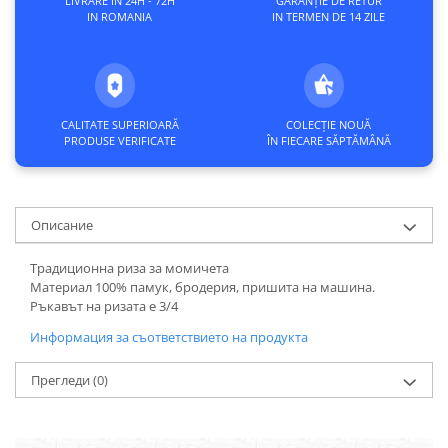
LIVRARE IN 24H - 72H
GARANȚIE DE RETUR
IN ROMANIA
IN TERMEN DE 14 ZILE
CALITATE SUPERIOARĂ
COLECȚIE NOUĂ
PRODUSE VERIFICATE
ÎN FIECARE SĂPTĂMÂNĂ
Описание
Традиционна риза за момичета
Материал 100% памук, бродерия, пришита на машина.
Ръкавът на ризата е 3/4
Информация за съответствието на продукта
Прегледи
(0)