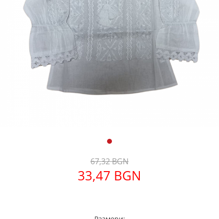
Дамски палта
Дамски панталони
Дамски пуловери
Дамски сака
Дамски спортни комплекти
Дамски тениски
Дамски якета
Жилетка
Поли
67,32 BGN
33,47 BGN
Размери: