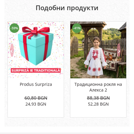
Подобни продукти
-59%
-41%
Produs Surpriza
Традиционна рокля на
Алекса 2
60,80 BGN
88,38 BGN
24,93 BGN
52,28 BGN