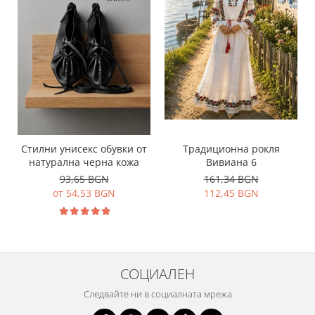
Традиционна рокля
Стилни унисекс обувки от
Вивиана 6
натурална черна кожа
161,34 BGN
93,65 BGN
112,45 BGN
от 54,53 BGN
СОЦИАЛЕН
Следвайте ни в социалната мрежа