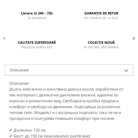
Livrare in 24h - 72h
GARANȚIE DE RETUR
IN ROMANIA
IN TERMEN DE 14 ZILE
CALITATE SUPERIOARĂ
COLECȚIE NOUĂ
PRODUSE VERIFICATE
ÎN FIECARE SĂPTĂMÂNĂ
Описание
Описание:
Дълга, елегантна и женствена дамска рокля, изработена от
лек материал с деликатни дантелени вложки, идеална за
изискан и романтичен вид. Свободната кройка предлага
комфорт и свобода на движение, подходяща за различни
типове тяло. Моделът е с вътрешна подплата, така че не е
прозрачна и осигурява повишен комфорт при носене.
✔ Дължина: 120 см
✔ Бюст: до 150 см (максимално разтягане)