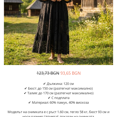
Дамски палта
Пояси за момчета
Дамски панталони
Дамски пуловери
Дамски сака
Дамски спортни комплекти
Дамски тениски
Дамски якета
Жилетка
Поли
123,73 BGN
93,65 BGN
✔ Дължина: 120 см
✔ Бюст: до 150 см (разтегнат максимално)
✔ Талия: до 170 см (разтегнат максимално)
✔ С подплата
✔ Материал: 60% памук, 40% вискоза
Моделът на снимката е с ръст 1.60 см, тегло 58 кг, бюст 93 см и
носи размер Universal, показан на снимката.