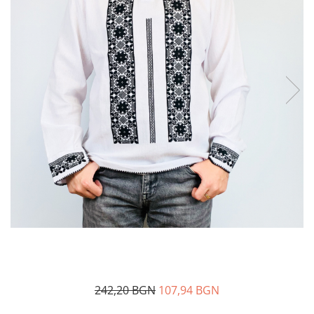
Дамски палта
Пояси за момчета
Дамски панталони
Дамски пуловери
Дамски сака
Дамски спортни комплекти
Дамски тениски
Дамски якета
Жилетка
Поли
242,20 BGN
107,94 BGN