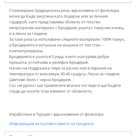
Стилизирана традиционна риза, вдъхновена от фолклора,
може да бъде закупена като подарък или за личния
гардероб, като представлява облекло от плътен,
непрозрачен материал, с бродерия, ушита с памучен конец,
и е лесна за гладене.
За тази риза са използвани следните материали: 100% памук,
а бродерията е изтъкана на машина от тип стан –
компютризирана.
Бродерията е ушита в 5 реда, което осигурява добре
пришита, устойчива и релефна бродерия.
Начин на поддръжка: пере се ръчно или в пералня на
температура от максимум 30-40 градуса. Лесна за гладене.
Цветове: бяло с черна бродерия.
Със сигурност ще привлечете всички погледи и ще бъдете
горди да носите този елемент от облеклото.
Изработени в Турция с вдъхновение от фолклора.
Информация за съответствието на продукта