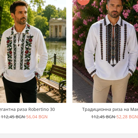
егантна риза Robertino 30
Традиционна риза на Ма
112,45 BGN
56,04 BGN
112,45 BGN
52,28 BGN