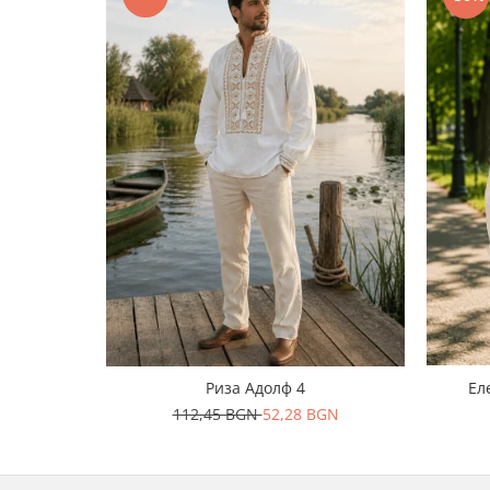
Риза Адолф 4
Ел
112,45 BGN
52,28 BGN