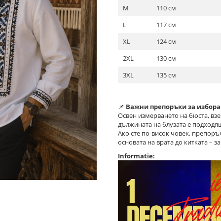
M
110 см
L
117 см
XL
124 см
2XL
130 см
3XL
135 см
📌
Важни препоръки за избора
Освен измерването на бюста, взем
дължината на блузата е подходя
Ако сте по-висок човек, препор
основата на врата до китката – з
Informatie: