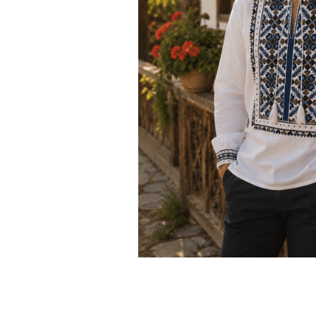
Дамски палта
Пояси за момчета
Дамски панталони
Дамски пуловери
Дамски сака
Дамски спортни комплекти
Дамски тениски
Дамски якета
Жилетка
Поли