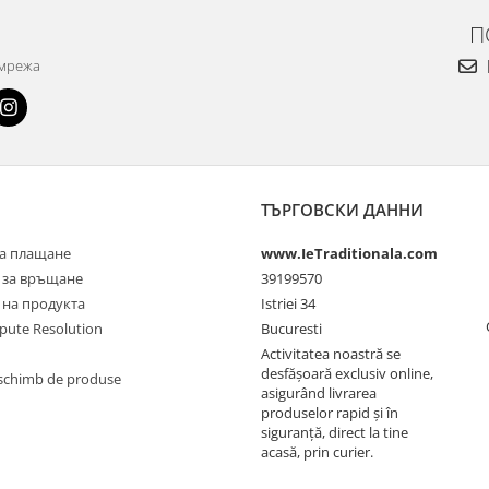
П
 мрежа
ТЪРГОВСКИ ДАННИ
а плащане
www.IeTraditionala.com
 за връщане
39199570
 на продукта
Istriei 34
spute Resolution
Bucuresti
Activitatea noastră se
desfășoară exclusiv online,
schimb de produse
asigurând livrarea
produselor rapid și în
siguranță, direct la tine
acasă, prin curier.