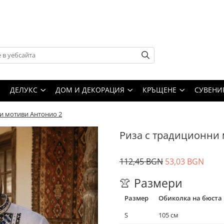
ДЕЛУКС
ДОМ И ДЕКОРАЦИЯ
КРЪЩЕНЕ
СУВЕНИ
и мотиви Антонио 2
Риза с традиционни 
112,45 BGN
53,03 BGN
👚 Размери
Размер
Обиколка на бюста
S
105 см