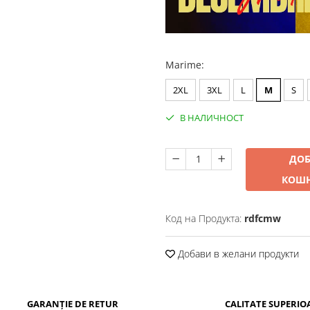
Marime
:
2XL
3XL
L
M
S
В НАЛИЧНОСТ
ДОБ
КОШ
Код на Продукта:
rdfcmw
Добави в желани продукти
GARANȚIE DE RETUR
CALITATE SUPERIO