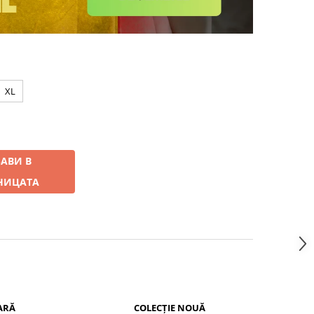
XL
АВИ В
НИЦАТА
ARĂ
COLECȚIE NOUĂ