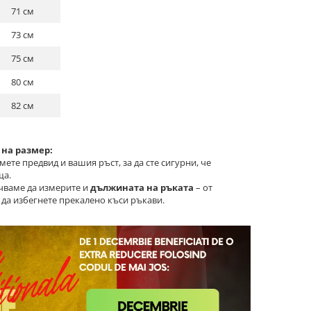
71 см
73 см
75 см
80 см
82 см
 на размер:
ете предвид и вашия ръст, за да сте сигурни, че
ща.
ъчваме да измерите и
дължината на ръката
– от
а да избегнете прекалено къси ръкави.