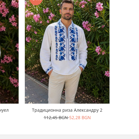
-48%
нуел
Традиционна риза Александру 2
112,45 BGN
52,28 BGN
9