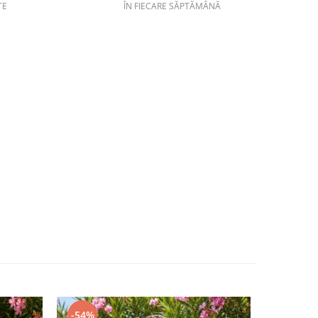
TE
ÎN FIECARE SĂPTĂMÂNĂ
-54%