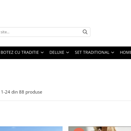
BOTEZ CU TRADITIE
DELUXE
SET TRADITIONAL
HOME
1-
24
din
88
produse