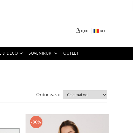
0,00
RO
 & DECO
SUVENIRURI
OUTLET
Ordoneaza:
-36%