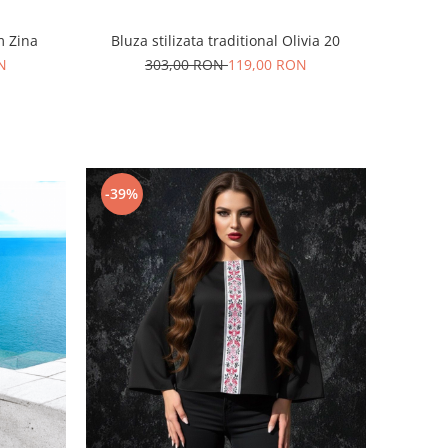
m Zina
Bluza stilizata traditional Olivia 20
N
303,00 RON
119,00 RON
-39%