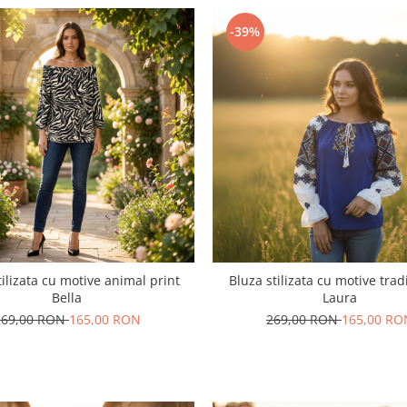
-39%
tilizata cu motive animal print
Bluza stilizata cu motive trad
Bella
Laura
269,00 RON
165,00 RON
269,00 RON
165,00 RO