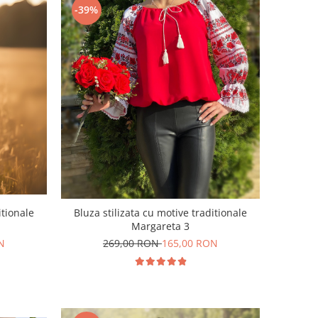
-39%
itionale
Bluza stilizata cu motive traditionale
Margareta 3
N
269,00 RON
165,00 RON