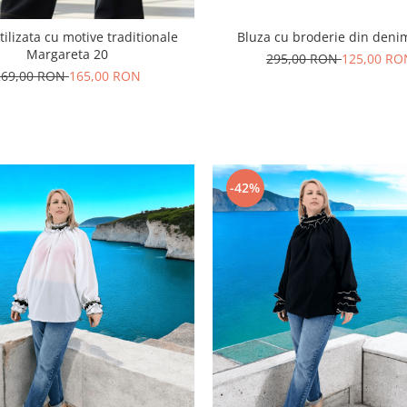
tilizata cu motive traditionale
Bluza cu broderie din deni
Margareta 20
295,00 RON
125,00 RO
269,00 RON
165,00 RON
-42%