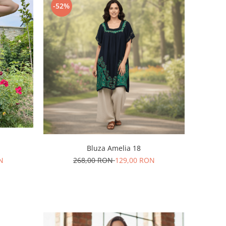
-52%
Bluza Amelia 18
268,00 RON
129,00 RON
N