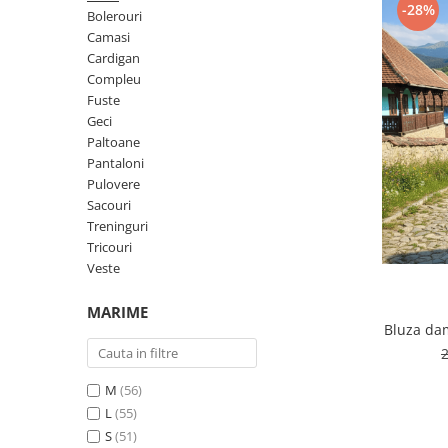
Geci
Jucarii
-28%
Bolerouri
Tricouri
Camasi
Cardigan
Treninguri
Compleu
Ii traditionale
Fuste
Geci
Rochii traditionale
Paltoane
Rochii Elegante
Pantaloni
Pulovere
Costume populare
Sacouri
Fote & Catrinte
Treninguri
Tricouri
Incaltaminte
Veste
MARIME
Bluza da
M
(56)
L
(55)
S
(51)