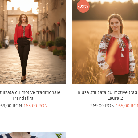
-39%
tilizata cu motive traditionale
Bluza stilizata cu motive trad
Trandafira
Laura 2
269,00 RON
165,00 RON
269,00 RON
165,00 RO