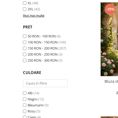
XL
(48)
2XL
(42)
-39%
Vezi mai multe
PRET
50 RON - 100 RON
(6)
100 RON - 150 RON
(100)
150 RON - 200 RON
(207)
200 RON - 250 RON
(3)
250 RON - 300 RON
(5)
CULOARE
Bluza s
Alb
(14)
Negru
(12)
Bleumarin
(5)
Rosu
(5)
Crem
(4)