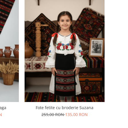
raga
Fote fetite cu broderie Suzana
N
259,00 RON
135,00 RON