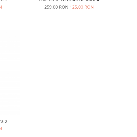
N
259,00 RON
125,00 RON
ra 2
N