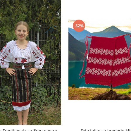
-52%
Fote fetite cu broderie Mi
a Traditionala cu Brau pentru