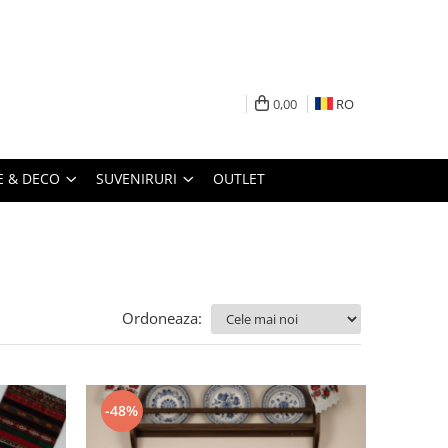
0,00
RO
 & DECO
SUVENIRURI
OUTLET
Ordoneaza:
-48%