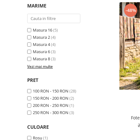
Geci
Jucarii
MARIME
Tricouri
-48%
Treninguri
Ii traditionale
Masura 16
(5)
Masura 2
(4)
Rochii traditionale
Masura 4
(4)
Rochii Elegante
Masura 6
(3)
Costume populare
Masura 8
(3)
Vezi mai multe
Fote & Catrinte
Incaltaminte
PRET
100 RON - 150 RON
(28)
150 RON - 200 RON
(2)
200 RON - 250 RON
(1)
250 RON - 300 RON
(3)
Fote
CULOARE
Rosu
(1)