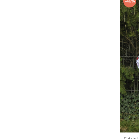
-46%
Catrint