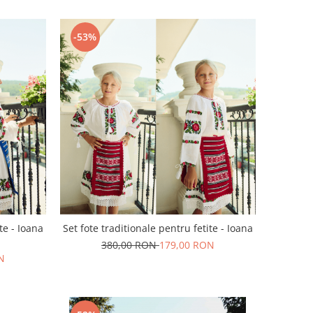
-53%
te - Ioana
Set fote traditionale pentru fetite - Ioana
380,00 RON
179,00 RON
N