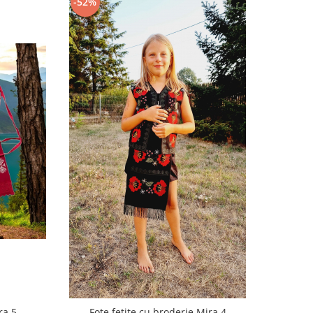
-52%
ra 5
Fote fetite cu broderie Mira 4