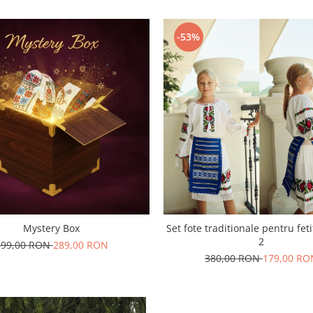
-53%
Mystery Box
Set fote traditionale pentru feti
2
899,00 RON
289,00 RON
380,00 RON
179,00 RO