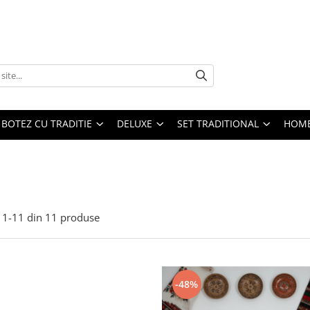
BOTEZ CU TRADITIE
DELUXE
SET TRADITIONAL
HOME
1-
11
din
11
produse
-48%