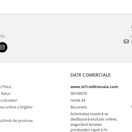
dia
L
DATE COMERCIALE
 Plata
www.IeTraditionala.com
e Retur
39199570
Produselor
Istriei 34
a online a litigiilor
Bucuresti
Activitatea noastră se
desfășoară exclusiv online,
schimb de produse
asigurând livrarea
produselor rapid și în