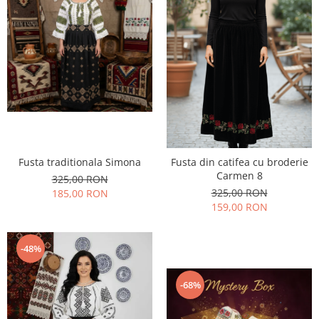
Fusta traditionala Simona
Fusta din catifea cu broderie
Carmen 8
325,00 RON
325,00 RON
185,00 RON
159,00 RON
-48%
-68%