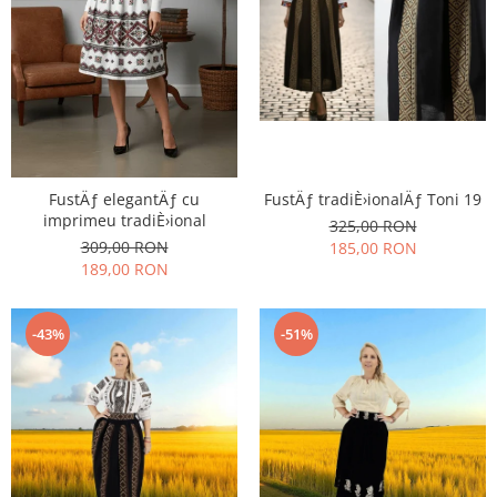
FustÄƒ elegantÄƒ cu
FustÄƒ tradiÈ›ionalÄƒ Toni 19
imprimeu tradiÈ›ional
325,00 RON
309,00 RON
185,00 RON
189,00 RON
-43%
-51%