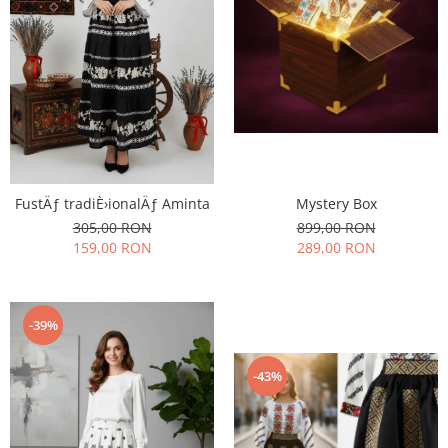
FustÄƒ tradiÈ›ionalÄƒ Aminta
Mystery Box
305,00 RON
899,00 RON
159,00 RON
289,00 RON
-39%
-43%