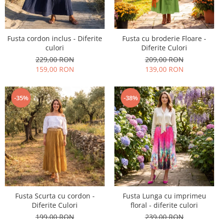
Fusta cordon inclus - Diferite
Fusta cu broderie Floare -
culori
Diferite Culori
229,00 RON
209,00 RON
159,00 RON
139,00 RON
-35%
-38%
Fusta Scurta cu cordon -
Fusta Lunga cu imprimeu
Diferite Culori
floral - diferite culori
199,00 RON
239,00 RON