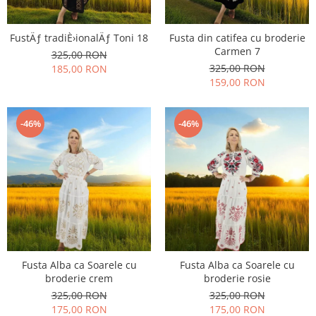
FustÄƒ tradiÈ›ionalÄƒ Toni 18
Fusta din catifea cu broderie
Carmen 7
325,00 RON
325,00 RON
185,00 RON
159,00 RON
-46%
-46%
Fusta Alba ca Soarele cu
Fusta Alba ca Soarele cu
broderie crem
broderie rosie
325,00 RON
325,00 RON
175,00 RON
175,00 RON