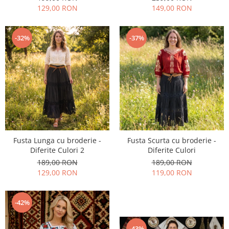
129,00 RON
149,00 RON
-32%
-37%
Fusta Lunga cu broderie -
Fusta Scurta cu broderie -
Diferite Culori 2
Diferite Culori
189,00 RON
189,00 RON
129,00 RON
119,00 RON
-42%
-43%