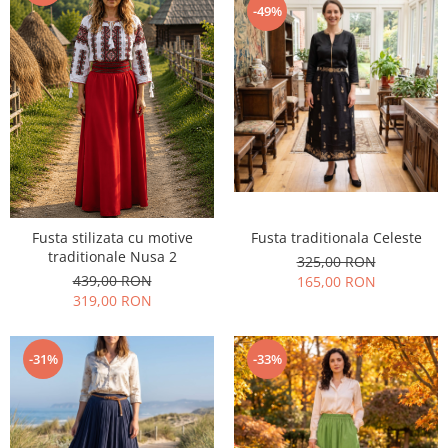
-49%
Fusta stilizata cu motive
Fusta traditionala Celeste
traditionale Nusa 2
325,00 RON
439,00 RON
165,00 RON
319,00 RON
-31%
-33%