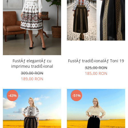
FustÄƒ elegantÄƒ cu
FustÄƒ tradiÈ›ionalÄƒ Toni 19
imprimeu tradiÈ›ional
325,00 RON
309,00 RON
185,00 RON
189,00 RON
-43%
-51%