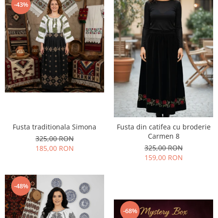
-43%
Fusta traditionala Simona
Fusta din catifea cu broderie
Carmen 8
325,00 RON
325,00 RON
185,00 RON
159,00 RON
-48%
-68%