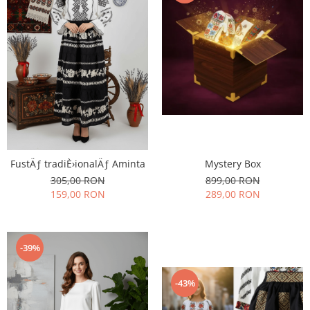
FustÄƒ tradiÈ›ionalÄƒ Aminta
Mystery Box
305,00 RON
899,00 RON
159,00 RON
289,00 RON
-39%
-43%