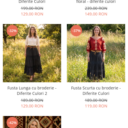
Diferite Culori
floral - diferite culori
199,00 RON
239,00 RON
129,00 RON
149,00 RON
-32%
-37%
Fusta Lunga cu broderie -
Fusta Scurta cu broderie -
Diferite Culori 2
Diferite Culori
189,00 RON
189,00 RON
129,00 RON
119,00 RON
-42%