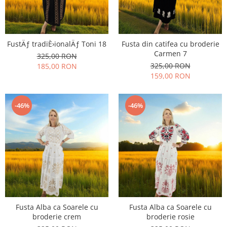
FustÄƒ tradiÈ›ionalÄƒ Toni 18
Fusta din catifea cu broderie
Carmen 7
325,00 RON
325,00 RON
185,00 RON
159,00 RON
-46%
-46%
Fusta Alba ca Soarele cu
Fusta Alba ca Soarele cu
broderie crem
broderie rosie