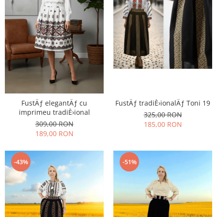
FustÄƒ elegantÄƒ cu
FustÄƒ tradiÈ›ionalÄƒ Toni 19
imprimeu tradiÈ›ional
325,00 RON
309,00 RON
185,00 RON
189,00 RON
-43%
-51%