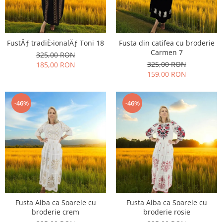
FustÄƒ tradiÈ›ionalÄƒ Toni 18
Fusta din catifea cu broderie
Carmen 7
325,00 RON
325,00 RON
185,00 RON
159,00 RON
-46%
-46%
Fusta Alba ca Soarele cu
Fusta Alba ca Soarele cu
broderie crem
broderie rosie