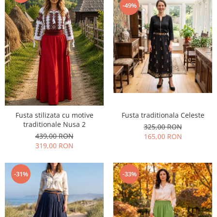
-49%
Fusta stilizata cu motive
Fusta traditionala Celeste
traditionale Nusa 2
325,00 RON
439,00 RON
165,00 RON
319,00 RON
-31%
-33%