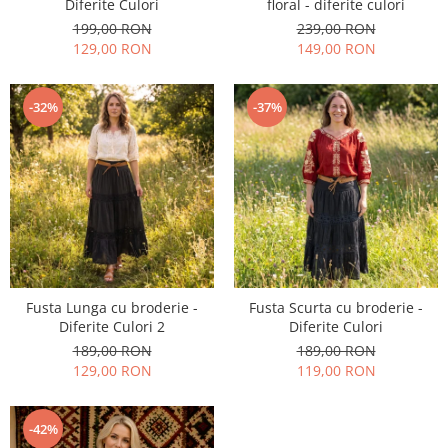
Diferite Culori
floral - diferite culori
199,00 RON
239,00 RON
129,00 RON
149,00 RON
-32%
-37%
Fusta Lunga cu broderie -
Fusta Scurta cu broderie -
Diferite Culori 2
Diferite Culori
189,00 RON
189,00 RON
129,00 RON
119,00 RON
-42%