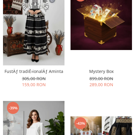
FustÄƒ tradiÈ›ionalÄƒ Aminta
Mystery Box
305,00 RON
899,00 RON
159,00 RON
289,00 RON
-39%
-43%