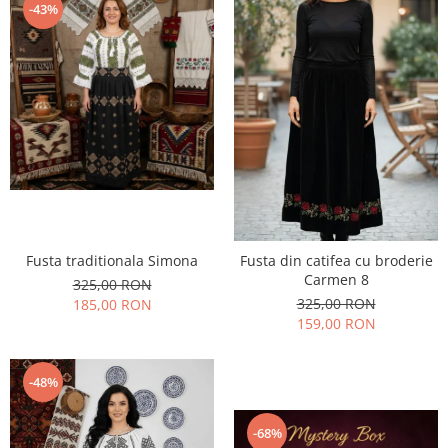
-43%
Fusta traditionala Simona
Fusta din catifea cu broderie
Carmen 8
325,00 RON
325,00 RON
185,00 RON
159,00 RON
-48%
-68%