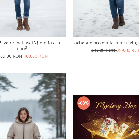
 ivoire matlasatÄƒ din fas cu
Jacheta maro matlasata cu glug
blanÄƒ
339,00 RON
259,00 RO
589,00 RON
489,00 RON
-68%