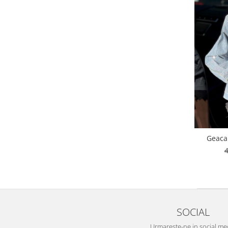
Geaca 
SOCIAL
Urmareste-ne in social me