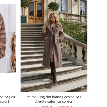
logicÄƒ cu
Palton lung din blanÄƒ ecologicÄƒ
culori
diferite culori cu cordon