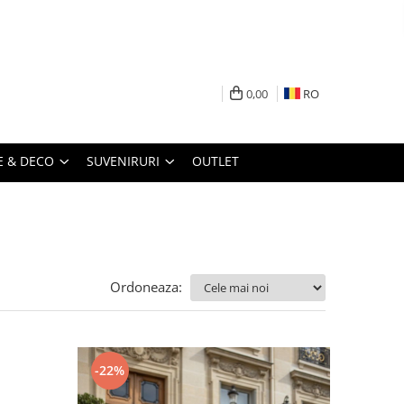
0,00
RO
 & DECO
SUVENIRURI
OUTLET
Ordoneaza:
-22%