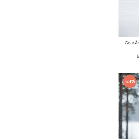
GeacÄƒ
-24%