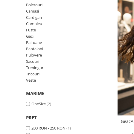
Geci
Jucarii
Bolerouri
Tricouri
Camasi
Cardigan
Treninguri
Compleu
Ii traditionale
Fuste
Geci
Rochii traditionale
Paltoane
Rochii Elegante
Pantaloni
Pulovere
Costume populare
Sacouri
Fote & Catrinte
Treninguri
Tricouri
Incaltaminte
Veste
MARIME
OneSize
(2)
PRET
GeacÄ
200 RON - 250 RON
(1)