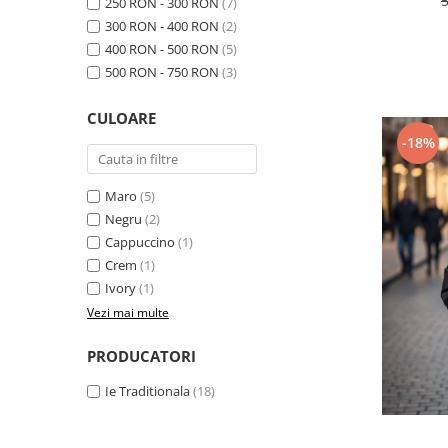
250 RON - 300 RON
(7)
300 RON - 400 RON
(2)
400 RON - 500 RON
(5)
500 RON - 750 RON
(3)
CULOARE
-18%
Maro
(5)
Negru
(2)
Cappuccino
(1)
Crem
(1)
Ivory
(1)
Vezi mai multe
PRODUCATORI
Ie Traditionala
(18)