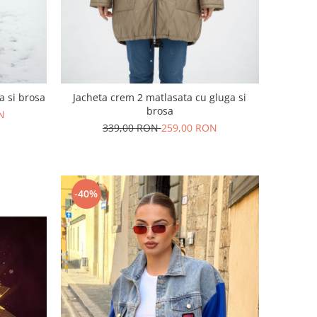
a si brosa
Jacheta crem 2 matlasata cu gluga si
brosa
N
339,00 RON
259,00 RON
-40%