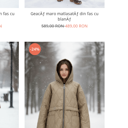
n fas cu
GeacÄƒ maro matlasatÄƒ din fas cu
blanÄƒ
N
589,00 RON
489,00 RON
-24%