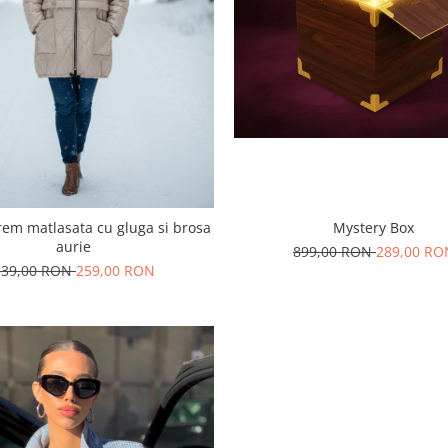
Mystery Box
rem matlasata cu gluga si brosa
aurie
899,00 RON
289,00 RO
339,00 RON
259,00 RON