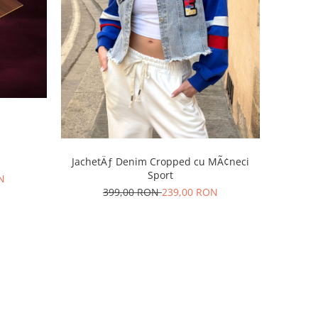
JachetÄƒ Denim Cropped cu MÃ¢neci
Sport
N
399,00 RON
239,00 RON