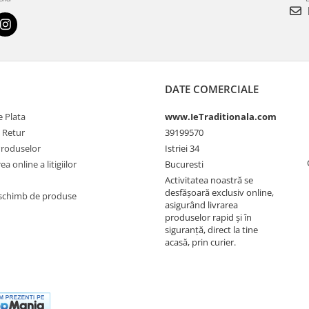
DATE COMERCIALE
 Plata
www.IeTraditionala.com
e Retur
39199570
Produselor
Istriei 34
a online a litigiilor
Bucuresti
Activitatea noastră se
desfășoară exclusiv online,
schimb de produse
asigurând livrarea
produselor rapid și în
siguranță, direct la tine
acasă, prin curier.