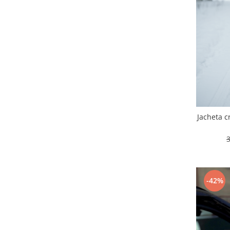
Jacheta c
-42%