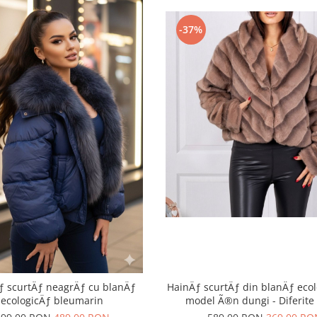
-37%
HainÄƒ scurtÄƒ din blanÄƒ eco
ƒ scurtÄƒ neagrÄƒ cu blanÄƒ
model Ã®n dungi - Diferite 
ecologicÄƒ bleumarin