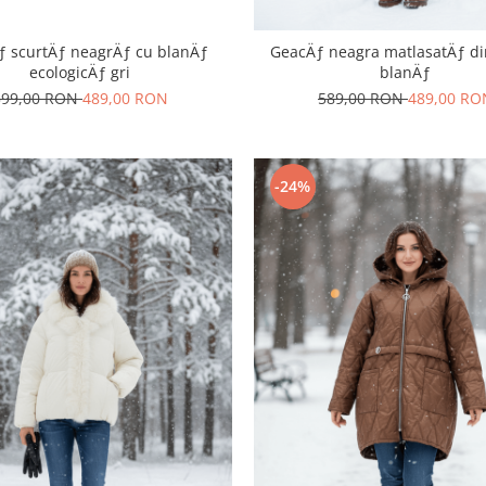
ƒ scurtÄƒ neagrÄƒ cu blanÄƒ
GeacÄƒ neagra matlasatÄƒ di
ecologicÄƒ gri
blanÄƒ
599,00 RON
489,00 RON
589,00 RON
489,00 RO
-24%