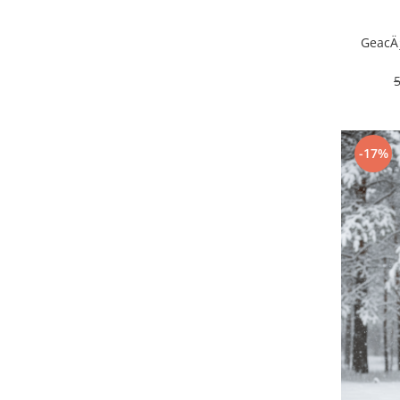
GeacÄ
-17%