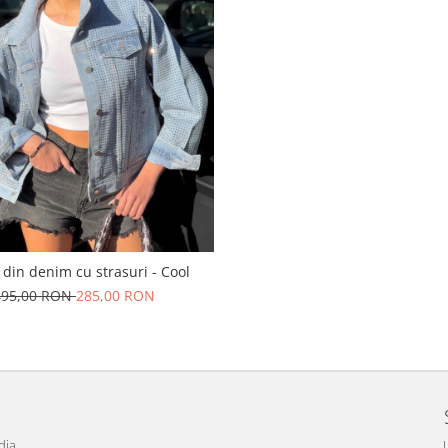
din denim cu strasuri - Cool
495,00 RON
285,00 RON
dia
L