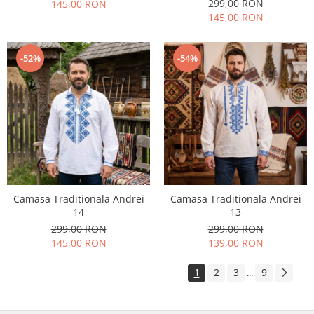
299,00 RON
145,00 RON
145,00 RON
-52%
-54%
Camasa Traditionala Andrei
Camasa Traditionala Andrei
14
13
299,00 RON
299,00 RON
145,00 RON
139,00 RON
1
2
3
9
...