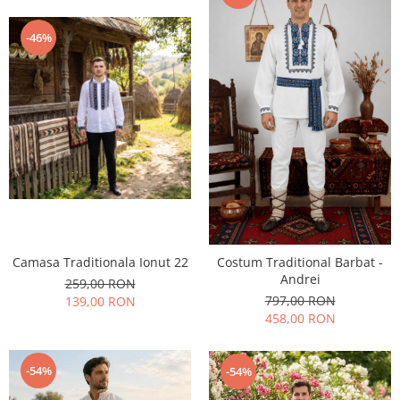
-46%
Camasa Traditionala Ionut 22
Costum Traditional Barbat -
Andrei
259,00 RON
797,00 RON
139,00 RON
458,00 RON
-54%
-54%