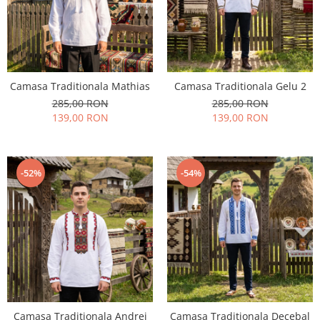
Geci
Jucarii
Tricouri
Treninguri
Ii traditionale
Camasa Traditionala Mathias
Camasa Traditionala Gelu 2
Rochii traditionale
285,00 RON
285,00 RON
Rochii Elegante
139,00 RON
139,00 RON
Costume populare
Fote & Catrinte
-52%
-54%
Incaltaminte
Camasa Traditionala Andrei
Camasa Traditionala Decebal