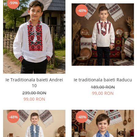
-59%
-48%
Ie Traditionala baieti Andrei
Ie traditionala baieti Raducu
10
189,00 RON
239,00 RON
99,00 RON
99,00 RON
-48%
-48%