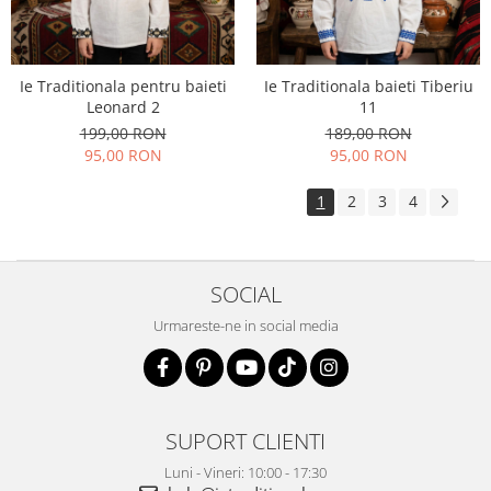
Ie Traditionala pentru baieti
Ie Traditionala baieti Tiberiu
Leonard 2
11
199,00 RON
189,00 RON
95,00 RON
95,00 RON
1
2
3
4
SOCIAL
Urmareste-ne in social media
SUPORT CLIENTI
Luni - Vineri: 10:00 - 17:30