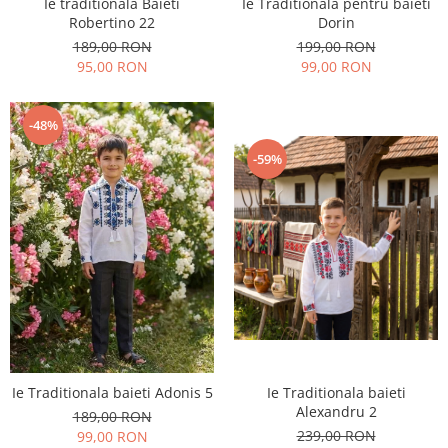
Ie traditionala Baieti
Ie Traditionala pentru baieti
Robertino 22
Dorin
189,00 RON
199,00 RON
95,00 RON
99,00 RON
-48%
-59%
Ie Traditionala baieti Adonis 5
Ie Traditionala baieti
Alexandru 2
189,00 RON
239,00 RON
99,00 RON