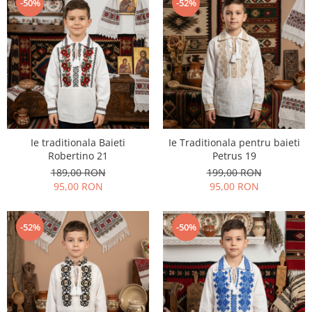
-50%
-52%
Ie traditionala Baieti
Ie Traditionala pentru baieti
Robertino 21
Petrus 19
189,00 RON
199,00 RON
95,00 RON
95,00 RON
-52%
-50%