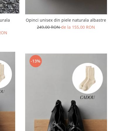
turala
Opinci unisex din piele naturala albastre
249,00 RON
de la 155,00 RON
 RON
-13%