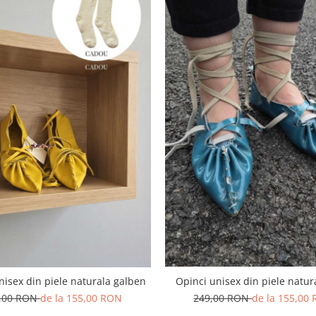
nisex din piele naturala galben
Opinci unisex din piele natur
,00 RON
de la 155,00 RON
249,00 RON
de la 155,00