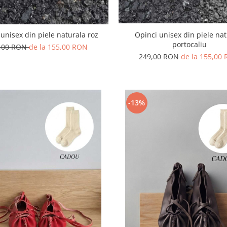
 unisex din piele naturala roz
Opinci unisex din piele na
portocaliu
,00 RON
de la 155,00 RON
249,00 RON
de la 155,00
-13%