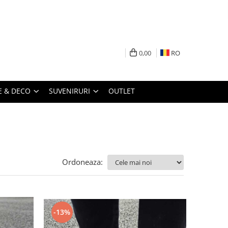
0,00
RO
 & DECO
SUVENIRURI
OUTLET
Ordoneaza:
-13%