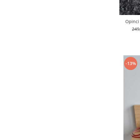
Opinci
249
-13%