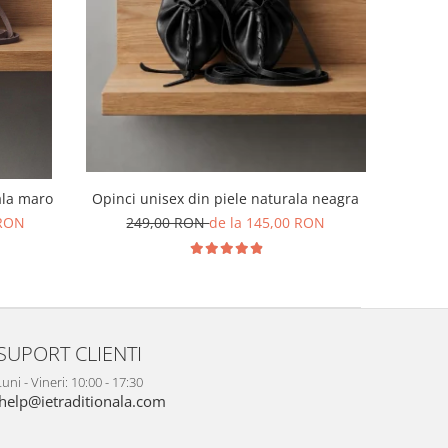
ala maro
Opinci unisex din piele naturala neagra
 RON
249,00 RON
de la 145,00 RON
SUPORT CLIENTI
uni - Vineri: 10:00 - 17:30
help@ietraditionala.com