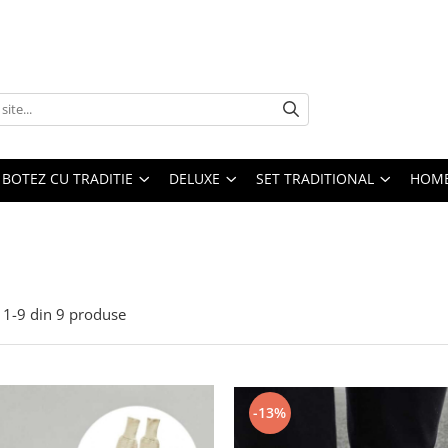
BOTEZ CU TRADITIE
DELUXE
SET TRADITIONAL
HOME
1-
9
din
9
produse
-13%