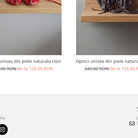
unisex din piele naturala rosii
Opinci unisex din piele natur
,00 RON
de la 155,00 RON
249,00 RON
de la 155,00
dia
L