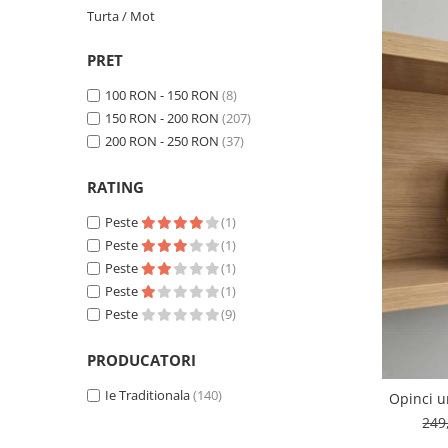
Geci
Jucarii
Turta / Mot
Tricouri
PRET
Treninguri
Ii traditionale
100 RON - 150 RON
(8)
150 RON - 200 RON
(207)
Rochii traditionale
200 RON - 250 RON
(37)
Rochii Elegante
Costume populare
RATING
Fote & Catrinte
Peste
(1)
Peste
(1)
Incaltaminte
Peste
(1)
Peste
(1)
Peste
(9)
PRODUCATORI
Ie Traditionala
(140)
Opinci u
249