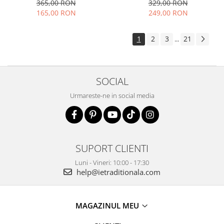
elegant vaporoasa
365,00 RON
329,00 RON
165,00 RON
249,00 RON
1
2
3
21
...
SOCIAL
Urmareste-ne in social media
SUPORT CLIENTI
Luni - Vineri: 10:00 - 17:30
help@ietraditionala.com
MAGAZINUL MEU