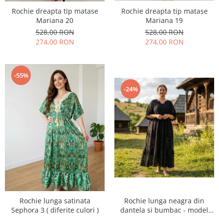
Rochie dreapta tip matase
Rochie dreapta tip matase
Mariana 20
Mariana 19
528,00 RON
528,00 RON
274,00 RON
274,00 RON
-55%
-24%
Rochie lunga satinata
Rochie lunga neagra din
Sephora 3 ( diferite culori )
dantela si bumbac - model