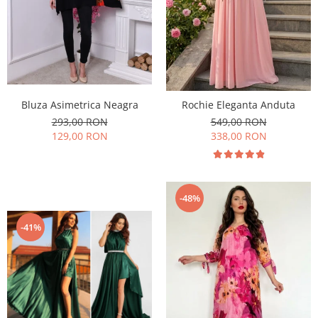
Bluza Asimetrica Neagra
Rochie Eleganta Anduta
293,00 RON
549,00 RON
129,00 RON
338,00 RON
-48%
-41%