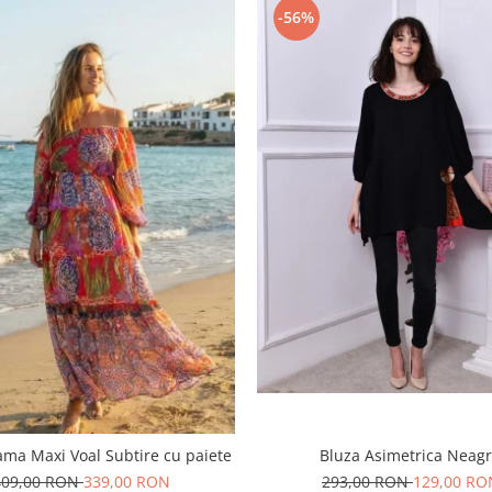
-56%
ma Maxi Voal Subtire cu paiete
Bluza Asimetrica Neag
409,00 RON
339,00 RON
293,00 RON
129,00 RO