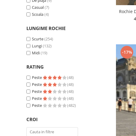
De plaja
(9)
Casual
(7)
Rochie 
Scoala
(4)
LUNGIME ROCHIE
Scurte
(254)
Lungi
(132)
-17%
Midi
(19)
RATING
Peste
(48)
Peste
(48)
Peste
(48)
Peste
(48)
Peste
(482)
CROI