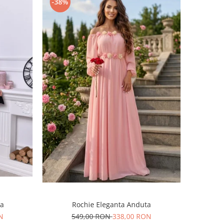
-38%
Rochie Eleganta Anduta
ra
549,00 RON
338,00 RON
N