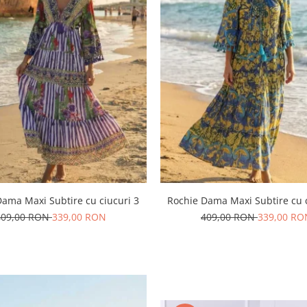
Dama Maxi Subtire cu ciucuri 3
Rochie Dama Maxi Subtire cu c
409,00 RON
339,00 RON
409,00 RON
339,00 RO