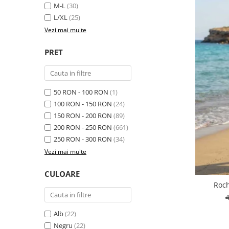
M-L
(30)
L/XL
(25)
Vezi mai multe
PRET
50 RON - 100 RON
(1)
100 RON - 150 RON
(24)
150 RON - 200 RON
(89)
200 RON - 250 RON
(661)
250 RON - 300 RON
(34)
Vezi mai multe
CULOARE
Roch
Alb
(22)
Negru
(22)