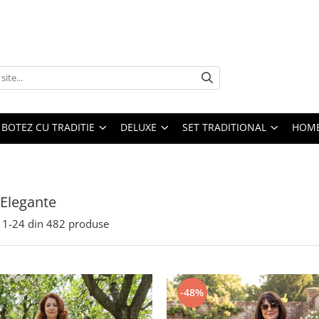
BOTEZ CU TRADITIE
DELUXE
SET TRADITIONAL
HOME
 Elegante
1-
24
din
482
produse
-48%