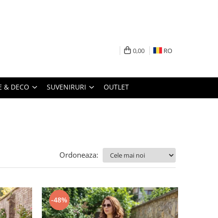
0,00
RO
 & DECO
SUVENIRURI
OUTLET
Ordoneaza:
-48%