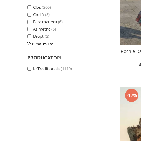
Clos
(366)
Croi A
(8)
Fara maneca
(6)
Asimetric
(5)
Drept
(2)
Vezi mai multe
Rochie Da
PRODUCATORI
Ie Traditionala
(1119)
-17%