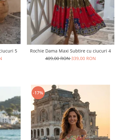
iucuri 5
Rochie Dama Maxi Subtire cu ciucuri 4
N
409,00 RON
339,00 RON
-17%