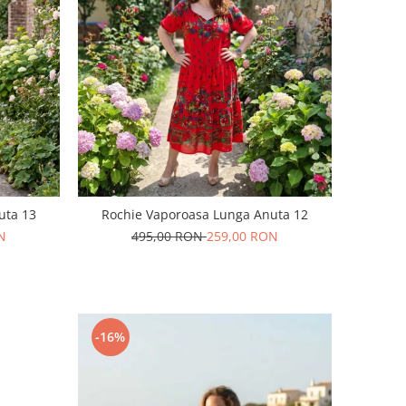
uta 13
Rochie Vaporoasa Lunga Anuta 12
N
495,00 RON
259,00 RON
-16%