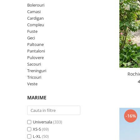
Geci
Jucarii
Bolerouri
Tricouri
Camasi
Cardigan
Treninguri
Compleu
Ii traditionale
Fuste
Geci
Rochii traditionale
Paltoane
Rochii Elegante
Pantaloni
Pulovere
Costume populare
Sacouri
Fote & Catrinte
Treninguri
Rochi
Tricouri
Incaltaminte
Veste
MARIME
-16%
Universala
(333)
XS-S
(69)
L-XL
(50)