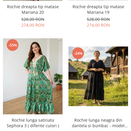
Rochie dreapta tip matase
Rochie dreapta tip matase
Mariana 20
Mariana 19
528,00 RON
528,00 RON
274,00 RON
274,00 RON
-55%
-24%
Rochie lunga satinata
Rochie lunga neagra din
Sephora 3 ( diferite culori )
dantela si bumbac - model