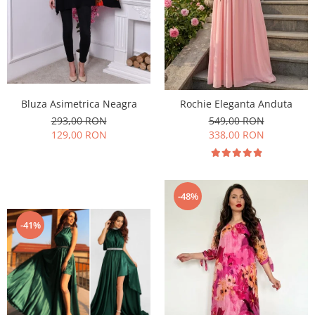
Bluza Asimetrica Neagra
Rochie Eleganta Anduta
293,00 RON
549,00 RON
129,00 RON
338,00 RON
-48%
-41%