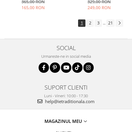
elegant vaporoasa
365,00 RON
329,00 RON
165,00 RON
249,00 RON
1
2
3
21
...
SOCIAL
Urmareste-ne in social media
SUPORT CLIENTI
Luni - Vineri: 10:00 - 17:30
help@ietraditionala.com
MAGAZINUL MEU