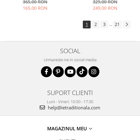
elegant vaporoasa
365,00 RON
329,00 RON
165,00 RON
249,00 RON
1
2
3
21
...
SOCIAL
Urmareste-ne in social media
SUPORT CLIENTI
Luni - Vineri: 10:00 - 17:30
help@ietraditionala.com
MAGAZINUL MEU