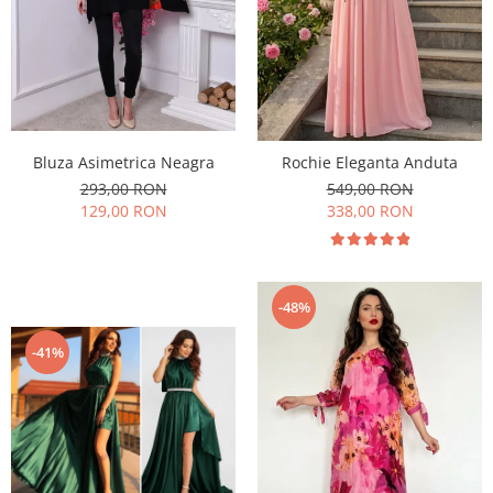
Bluza Asimetrica Neagra
Rochie Eleganta Anduta
293,00 RON
549,00 RON
129,00 RON
338,00 RON
-48%
-41%