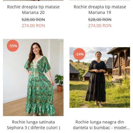
Rochie dreapta tip matase
Rochie dreapta tip matase
Mariana 20
Mariana 19
528,00 RON
528,00 RON
274,00 RON
274,00 RON
-55%
-24%
Rochie lunga satinata
Rochie lunga neagra din
Sephora 3 ( diferite culori )
dantela si bumbac - model