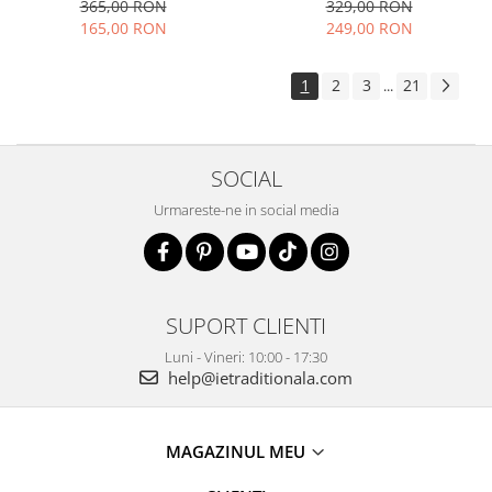
elegant vaporoasa
365,00 RON
329,00 RON
165,00 RON
249,00 RON
1
2
3
21
...
SOCIAL
Urmareste-ne in social media
SUPORT CLIENTI
Luni - Vineri: 10:00 - 17:30
help@ietraditionala.com
MAGAZINUL MEU