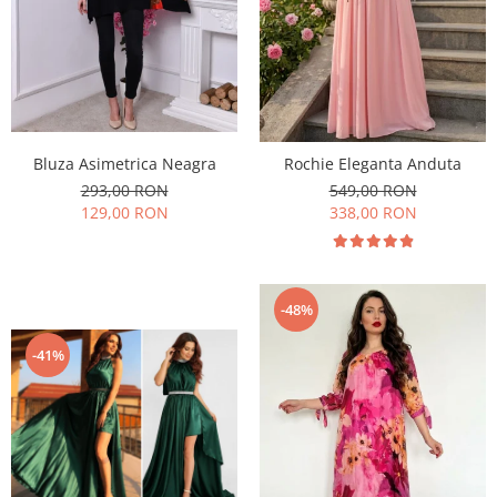
Bluza Asimetrica Neagra
Rochie Eleganta Anduta
293,00 RON
549,00 RON
129,00 RON
338,00 RON
-48%
-41%