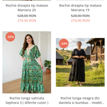
Rochie dreapta tip matase
Rochie dreapta tip matase
Mariana 20
Mariana 19
528,00 RON
528,00 RON
274,00 RON
274,00 RON
-55%
-24%
Rochie lunga satinata
Rochie lunga neagra din
Sephora 3 ( diferite culori )
dantela si bumbac - model