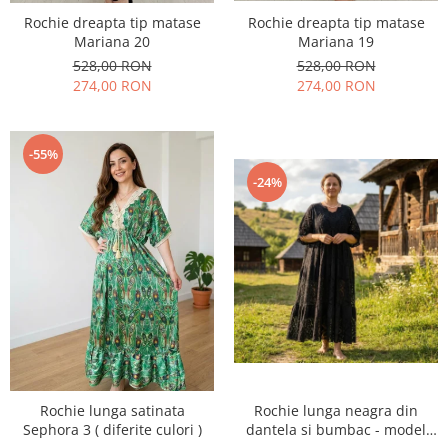
Rochie dreapta tip matase
Rochie dreapta tip matase
Mariana 20
Mariana 19
528,00 RON
528,00 RON
274,00 RON
274,00 RON
-55%
-24%
Rochie lunga satinata
Rochie lunga neagra din
Sephora 3 ( diferite culori )
dantela si bumbac - model