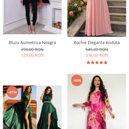
Bluza Asimetrica Neagra
Rochie Eleganta Anduta
293,00 RON
549,00 RON
129,00 RON
338,00 RON
-48%
-41%