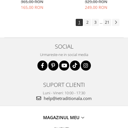
elegant vaporoasa
365,00 RON
329,00 RON
165,00 RON
249,00 RON
1
2
3
21
...
SOCIAL
Urmareste-ne in social media
SUPORT CLIENTI
Luni - Vineri: 10:00 - 17:30
help@ietraditionala.com
MAGAZINUL MEU