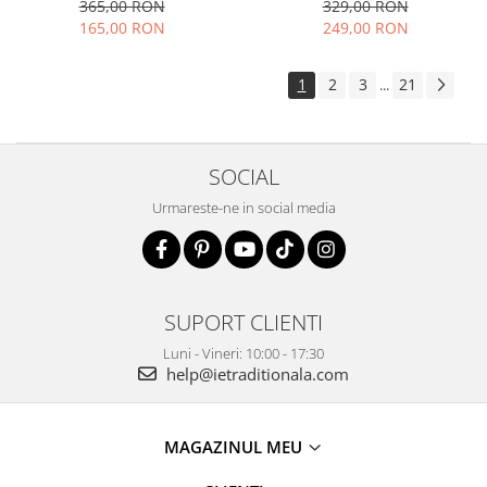
elegant vaporoasa
365,00 RON
329,00 RON
165,00 RON
249,00 RON
1
2
3
21
...
SOCIAL
Urmareste-ne in social media
SUPORT CLIENTI
Luni - Vineri: 10:00 - 17:30
help@ietraditionala.com
MAGAZINUL MEU