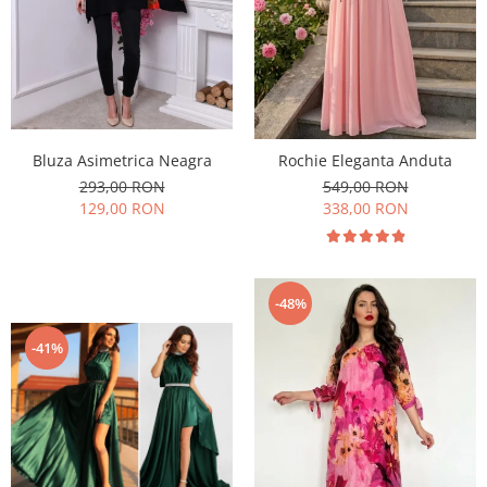
Bluza Asimetrica Neagra
Rochie Eleganta Anduta
293,00 RON
549,00 RON
129,00 RON
338,00 RON
-48%
-41%