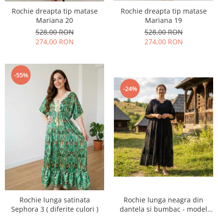
Rochie dreapta tip matase
Rochie dreapta tip matase
Mariana 20
Mariana 19
528,00 RON
528,00 RON
274,00 RON
274,00 RON
-55%
-24%
Rochie lunga satinata
Rochie lunga neagra din
Sephora 3 ( diferite culori )
dantela si bumbac - model