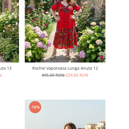
uta 13
Rochie Vaporoasa Lunga Anuta 12
N
495,00 RON
259,00 RON
-16%