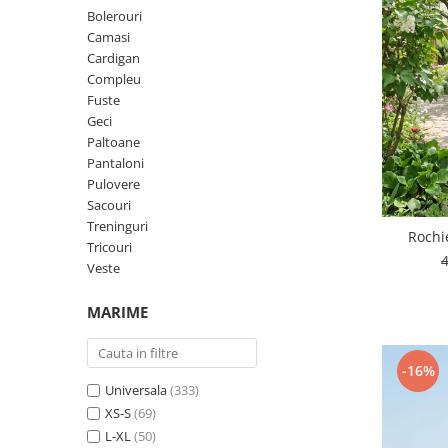
Geci
Jucarii
Bolerouri
Tricouri
Camasi
Cardigan
Treninguri
Compleu
Ii traditionale
Fuste
Geci
Rochii traditionale
Paltoane
Rochii Elegante
Pantaloni
Pulovere
Costume populare
Sacouri
Fote & Catrinte
Treninguri
Rochi
Tricouri
Incaltaminte
Veste
MARIME
-16%
Universala
(333)
XS-S
(69)
L-XL
(50)