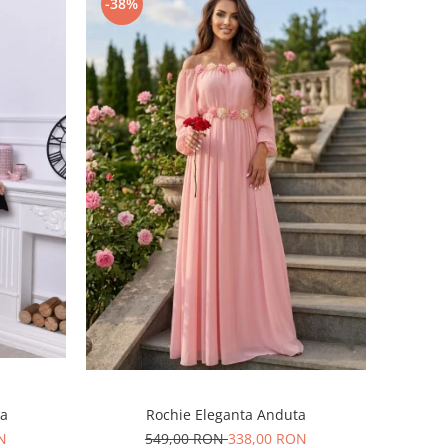
-38%
Rochie Eleganta Anduta
ra
549,00 RON
338,00 RON
N