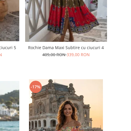
iucuri 5
Rochie Dama Maxi Subtire cu ciucuri 4
N
409,00 RON
339,00 RON
-17%