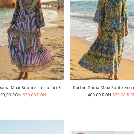
Dama Maxi Subtire cu ciucuri 3
Rochie Dama Maxi Subtire cu c
409,00 RON
339,00 RON
409,00 RON
339,00 RO