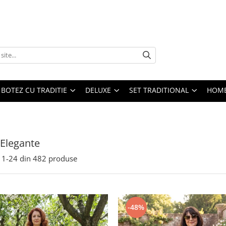
BOTEZ CU TRADITIE
DELUXE
SET TRADITIONAL
HOME
 Elegante
1-
24
din
482
produse
-48%