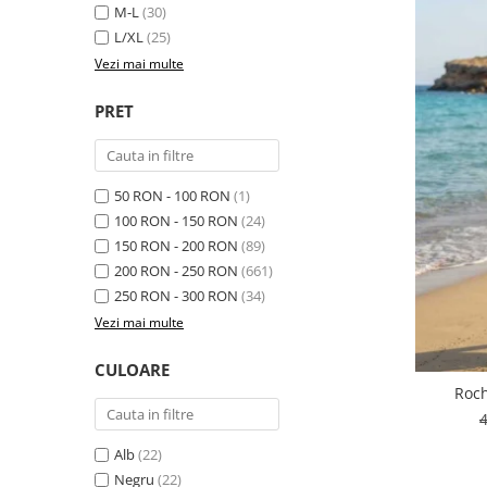
M-L
(30)
L/XL
(25)
Vezi mai multe
PRET
50 RON - 100 RON
(1)
100 RON - 150 RON
(24)
150 RON - 200 RON
(89)
200 RON - 250 RON
(661)
250 RON - 300 RON
(34)
Vezi mai multe
CULOARE
Roch
Alb
(22)
Negru
(22)