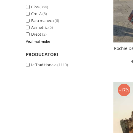
Clos
(366)
Croi A
(8)
Fara maneca
(6)
Asimetric
(5)
Drept
(2)
Vezi mai multe
Rochie Da
PRODUCATORI
Ie Traditionala
(1119)
-17%