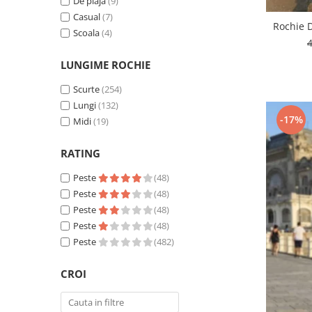
De plaja
(9)
Casual
(7)
Rochie 
Scoala
(4)
LUNGIME ROCHIE
Scurte
(254)
Lungi
(132)
-17%
Midi
(19)
RATING
Peste
(48)
Peste
(48)
Peste
(48)
Peste
(48)
Peste
(482)
CROI