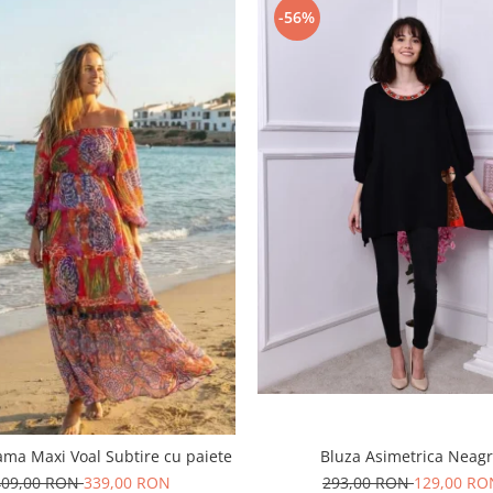
-56%
ma Maxi Voal Subtire cu paiete
Bluza Asimetrica Neag
409,00 RON
339,00 RON
293,00 RON
129,00 RO