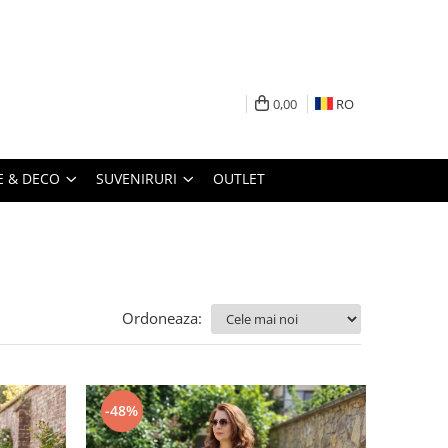
0,00
RO
 & DECO
SUVENIRURI
OUTLET
Ordoneaza:
-48%