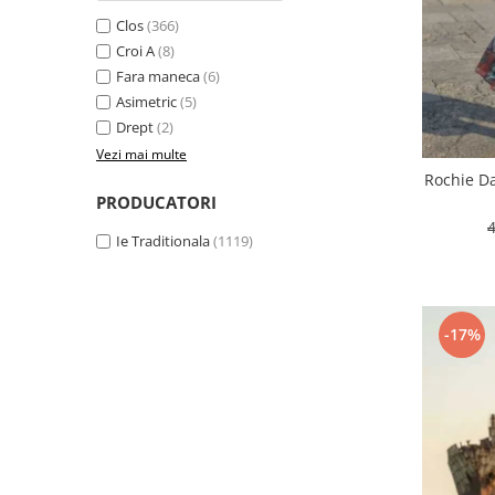
Clos
(366)
Croi A
(8)
Fara maneca
(6)
Asimetric
(5)
Drept
(2)
Vezi mai multe
Rochie Da
PRODUCATORI
Ie Traditionala
(1119)
-17%