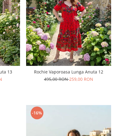
uta 13
Rochie Vaporoasa Lunga Anuta 12
N
495,00 RON
259,00 RON
-16%