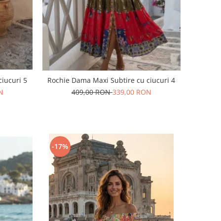
iucuri 5
Rochie Dama Maxi Subtire cu ciucuri 4
N
409,00 RON
339,00 RON
-17%