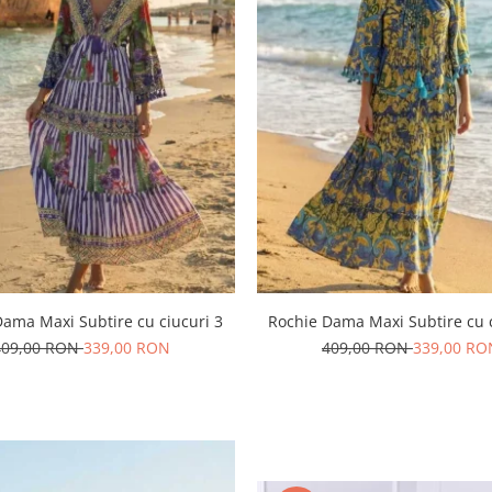
Dama Maxi Subtire cu ciucuri 3
Rochie Dama Maxi Subtire cu c
409,00 RON
339,00 RON
409,00 RON
339,00 RO