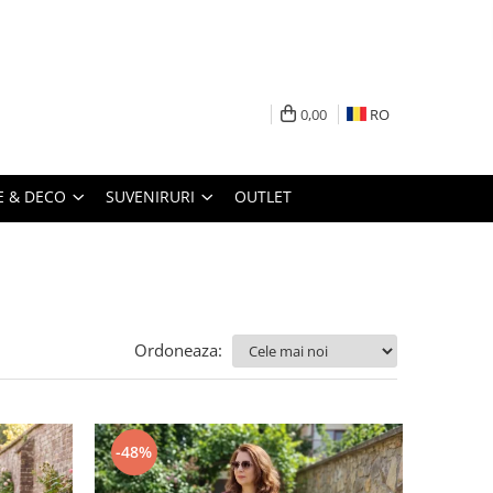
0,00
RO
 & DECO
SUVENIRURI
OUTLET
Ordoneaza:
-48%