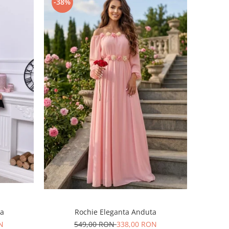
-38%
Rochie Eleganta Anduta
ra
549,00 RON
338,00 RON
N