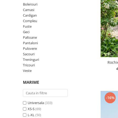
Geci
Jucarii
Bolerouri
Tricouri
Camasi
Cardigan
Treninguri
Compleu
Ii traditionale
Fuste
Geci
Rochii traditionale
Paltoane
Rochii Elegante
Pantaloni
Pulovere
Costume populare
Sacouri
Fote & Catrinte
Treninguri
Rochi
Tricouri
Incaltaminte
Veste
MARIME
-16%
Universala
(333)
XS-S
(69)
L-XL
(50)