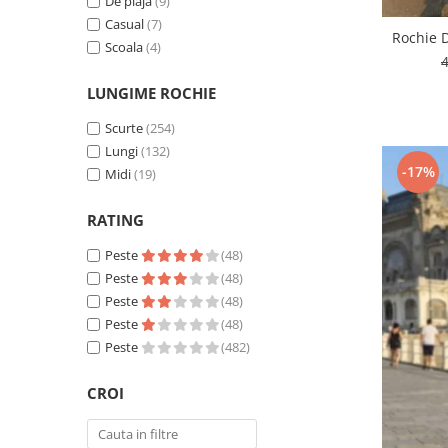
De plaja
(9)
Casual
(7)
Rochie 
Scoala
(4)
LUNGIME ROCHIE
Scurte
(254)
Lungi
(132)
-17%
Midi
(19)
RATING
Peste
(48)
Peste
(48)
Peste
(48)
Peste
(48)
Peste
(482)
CROI