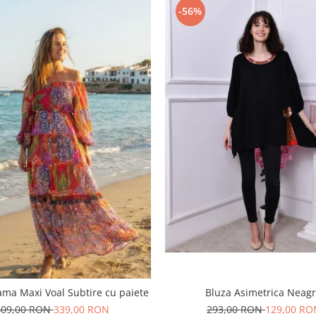
-56%
ma Maxi Voal Subtire cu paiete
Bluza Asimetrica Neag
409,00 RON
339,00 RON
293,00 RON
129,00 RO