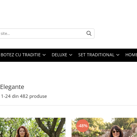
BOTEZ CU TRADITIE
DELUXE
SET TRADITIONAL
HOME
 Elegante
1-
24
din
482
produse
-48%