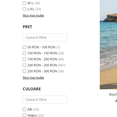
M-L
(30)
L/XL
(25)
Vezi mai multe
PRET
50 RON - 100 RON
(1)
100 RON - 150 RON
(24)
150 RON - 200 RON
(89)
200 RON - 250 RON
(661)
250 RON - 300 RON
(34)
Vezi mai multe
CULOARE
Roch
Alb
(22)
Negru
(22)