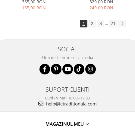
elegant vaporoasa
365,00 RON
329,00 RON
165,00 RON
249,00 RON
1
2
3
21
...
SOCIAL
Urmareste-ne in social media
SUPORT CLIENTI
Luni - Vineri: 10:00 - 17:30
help@ietraditionala.com
MAGAZINUL MEU