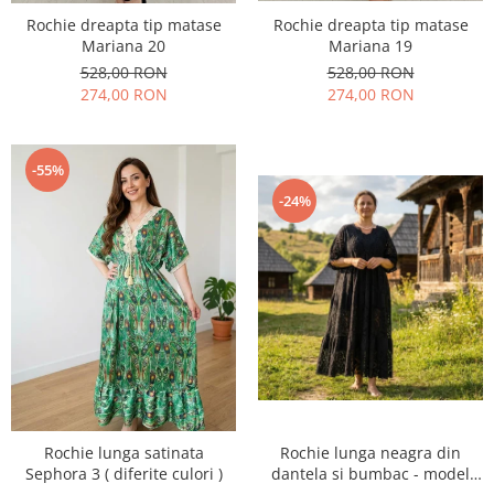
Rochie dreapta tip matase
Rochie dreapta tip matase
Mariana 20
Mariana 19
528,00 RON
528,00 RON
274,00 RON
274,00 RON
-55%
-24%
Rochie lunga satinata
Rochie lunga neagra din
Sephora 3 ( diferite culori )
dantela si bumbac - model