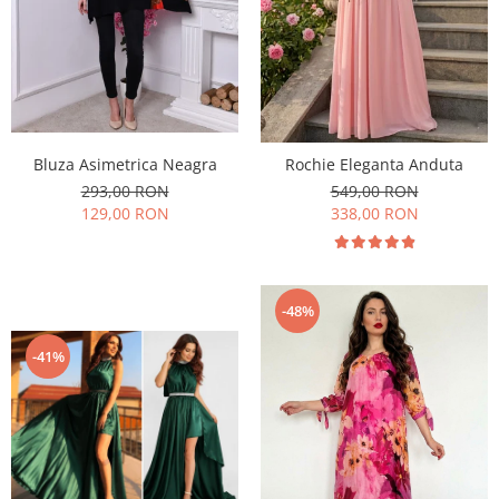
Bluza Asimetrica Neagra
Rochie Eleganta Anduta
293,00 RON
549,00 RON
129,00 RON
338,00 RON
-48%
-41%