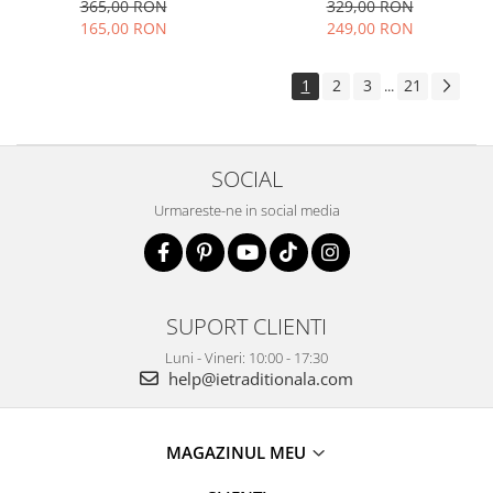
elegant vaporoasa
365,00 RON
329,00 RON
165,00 RON
249,00 RON
1
2
3
21
...
SOCIAL
Urmareste-ne in social media
SUPORT CLIENTI
Luni - Vineri: 10:00 - 17:30
help@ietraditionala.com
MAGAZINUL MEU