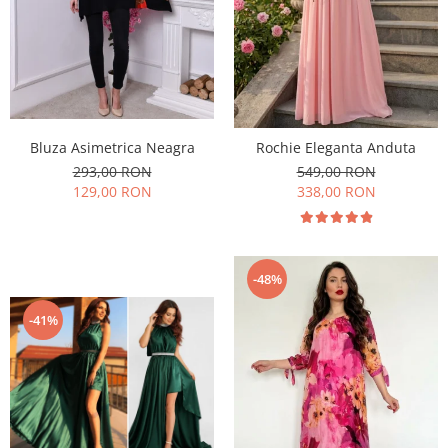
Bluza Asimetrica Neagra
Rochie Eleganta Anduta
293,00 RON
549,00 RON
129,00 RON
338,00 RON
-48%
-41%