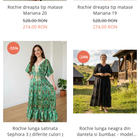
Rochie dreapta tip matase
Rochie dreapta tip matase
Mariana 20
Mariana 19
528,00 RON
528,00 RON
274,00 RON
274,00 RON
-55%
-24%
Rochie lunga satinata
Rochie lunga neagra din
Sephora 3 ( diferite culori )
dantela si bumbac - model