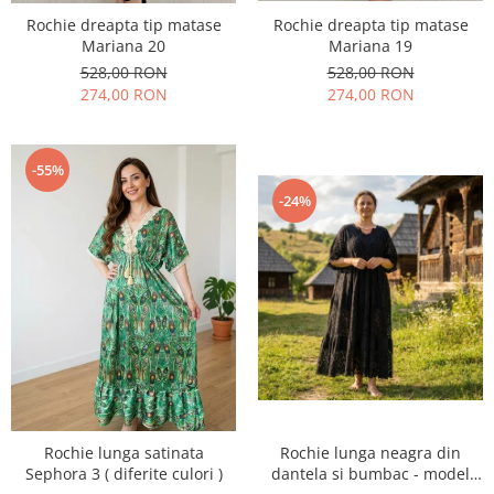
Rochie dreapta tip matase
Rochie dreapta tip matase
Mariana 20
Mariana 19
528,00 RON
528,00 RON
274,00 RON
274,00 RON
-55%
-24%
Rochie lunga satinata
Rochie lunga neagra din
Sephora 3 ( diferite culori )
dantela si bumbac - model