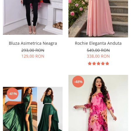
Bluza Asimetrica Neagra
Rochie Eleganta Anduta
293,00 RON
549,00 RON
129,00 RON
338,00 RON
-48%
-41%