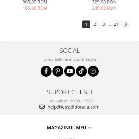
elegant vaporoasa
365,00 RON
329,00 RON
165,00 RON
249,00 RON
1
2
3
21
...
SOCIAL
Urmareste-ne in social media
SUPORT CLIENTI
Luni - Vineri: 10:00 - 17:30
help@ietraditionala.com
MAGAZINUL MEU