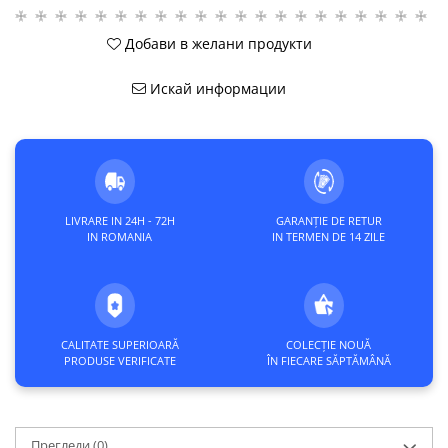
Добави в желани продукти
Искай информации
LIVRARE IN 24H - 72H
GARANȚIE DE RETUR
IN ROMANIA
IN TERMEN DE 14 ZILE
CALITATE SUPERIOARĂ
COLECȚIE NOUĂ
PRODUSE VERIFICATE
ÎN FIECARE SĂPTĂMÂNĂ
Прегледи
(0)