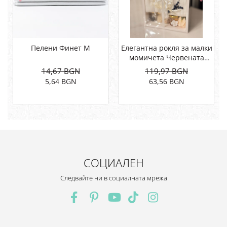
Пелени Финет М
Елегантна рокля за малки
момичета Червената
шапчица
14,67 BGN
119,97 BGN
5,64 BGN
63,56 BGN
СОЦИАЛЕН
Следвайте ни в социалната мрежа