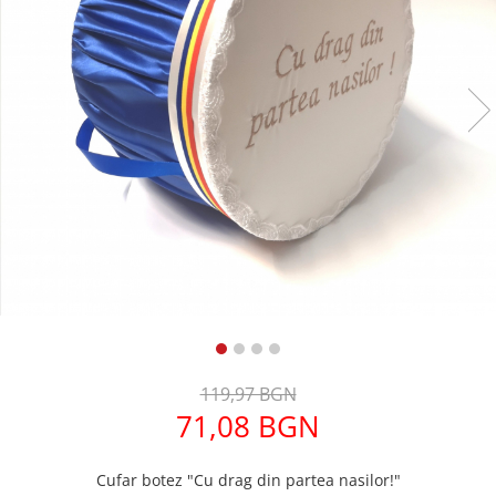
Дамски палта
Дамски панталони
Дамски пуловери
Дамски сака
Дамски спортни комплекти
Дамски тениски
Дамски якета
Жилетка
Поли
119,97 BGN
71,08 BGN
Cufar botez "Cu drag din partea nasilor!"