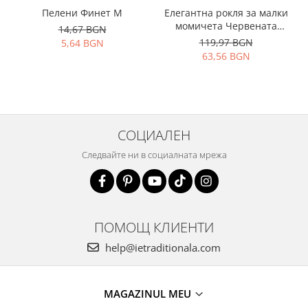
Пелени Финет М
Елегантна рокля за малки
момичета Червената
14,67 BGN
шапчица
119,97 BGN
5,64 BGN
63,56 BGN
СОЦИАЛЕН
Следвайте ни в социалната мрежа
ПОМОЩ КЛИЕНТИ
help@ietraditionala.com
MAGAZINUL MEU