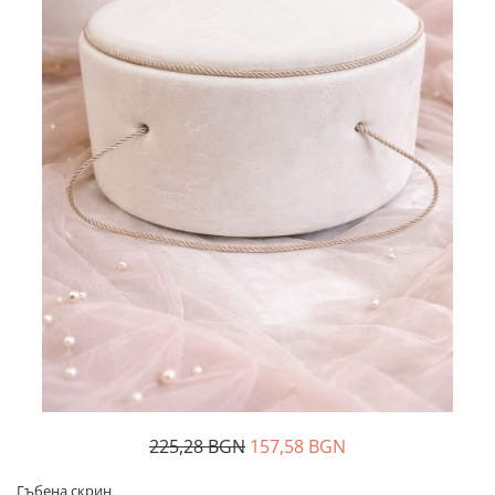
Дамски палта
Пояси за момчета
Дамски панталони
Дамски пуловери
Дамски сака
Дамски спортни комплекти
Дамски тениски
Дамски якета
Жилетка
Поли
225,28 BGN
157,58 BGN
Гъбена скрин