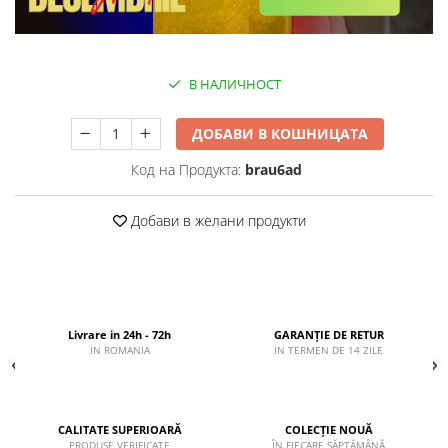
В НАЛИЧНОСТ
ДОБАВИ В КОШНИЦАТА
Код на Продукта:
brau6ad
Добави в желани продукти
Livrare in 24h - 72h
GARANȚIE DE RETUR
IN ROMANIA
IN TERMEN DE 14 ZILE
CALITATE SUPERIOARĂ
COLECȚIE NOUĂ
PRODUSE VERIFICATE
ÎN FIECARE SĂPTĂMÂNĂ