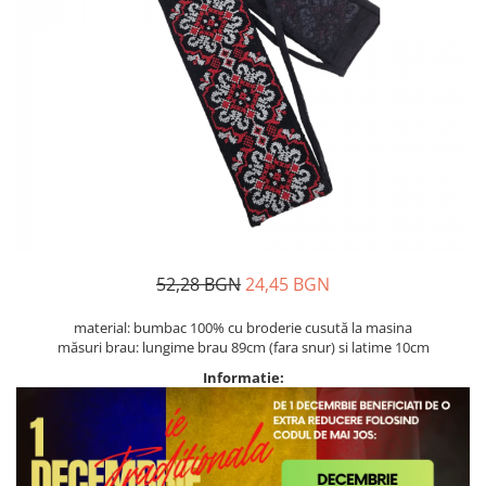
Дамски палта
Пояси за момчета
Дамски панталони
Дамски пуловери
Дамски сака
Дамски спортни комплекти
Дамски тениски
Дамски якета
Жилетка
Поли
52,28 BGN
24,45 BGN
material: bumbac 100% cu broderie cusută la masina
măsuri brau: lungime brau 89cm (fara snur) si latime 10cm
Informatie: