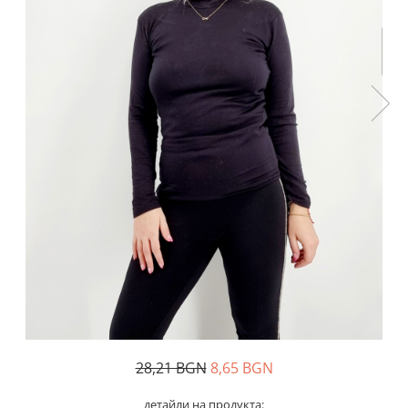
Дамски палта
Пояси за момчета
Дамски панталони
Дамски пуловери
Дамски сака
Дамски спортни комплекти
Дамски тениски
Дамски якета
Жилетка
Поли
28,21 BGN
8,65 BGN
детайли на продукта: