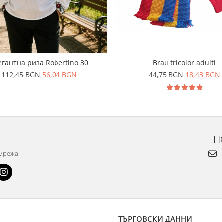
егантна риза Robertino 30
Brau tricolor adulti
112,45 BGN
56,04 BGN
44,75 BGN
18,43 BGN
П
 мрежа
ТЪРГОВСКИ ДАННИ