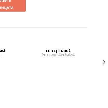
АВИ В
НИЦАТА
ARĂ
COLECȚIE NOUĂ
TE
ÎN FIECARE SĂPTĂMÂNĂ