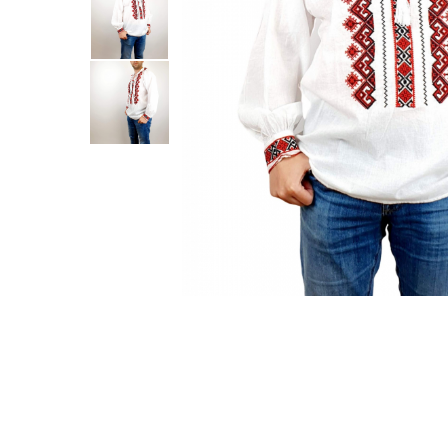
Дамски палта
Пояси за момчета
Дамски панталони
Дамски пуловери
Дамски сака
Дамски спортни комплекти
Дамски тениски
Дамски якета
Жилетка
Поли