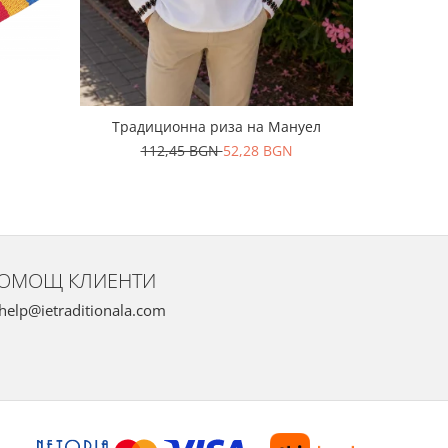
Традиционна риза на Мануел
Традиц
112,45 BGN
52,28 BGN
1
ОМОЩ КЛИЕНТИ
help@ietraditionala.com