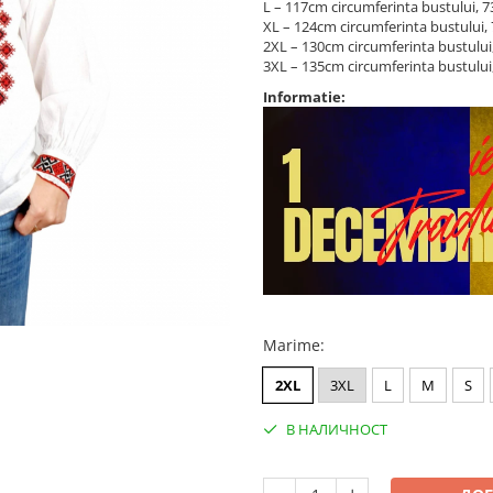
L – 117cm circumferinta bustului, 
XL – 124cm circumferinta bustului
2XL – 130cm circumferinta bustulu
3XL – 135cm circumferinta bustulu
Informatie:
Marime
:
2XL
3XL
L
M
S
В НАЛИЧНОСТ