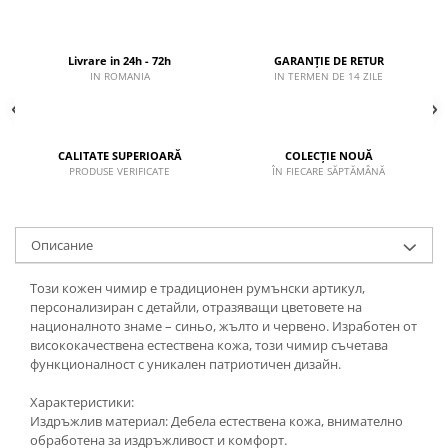
Livrare in 24h - 72h
GARANȚIE DE RETUR
IN ROMANIA
IN TERMEN DE 14 ZILE
CALITATE SUPERIOARĂ
COLECȚIE NOUĂ
PRODUSE VERIFICATE
ÎN FIECARE SĂPTĂMÂNĂ
Описание
Този кожен чимир е традиционен румънски артикул,
персонализиран с детайли, отразяващи цветовете на
националното знаме – синьо, жълто и червено. Изработен от
висококачествена естествена кожа, този чимир съчетава
функционалност с уникален патриотичен дизайн.
Характеристики:
Издръжлив материал: Дебела естествена кожа, внимателно
обработена за издръжливост и комфорт.