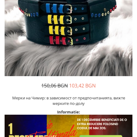
Дамски палта
Пояси за момчета
Дамски панталони
Дамски пуловери
Дамски сака
Дамски спортни комплекти
Дамски тениски
Дамски якета
Жилетка
Поли
150,06 BGN
103,42 BGN
Мерки на Чимир: в зависимост от предпочитанията, вижте
мерките по-долу
Informatie: