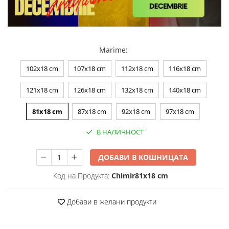
Marime
:
102x18 cm
107x18 cm
112x18 cm
116x18 cm
121x18 cm
126x18 cm
132x18 cm
140x18 cm
81x18 cm
87x18 cm
92x18 cm
97x18 cm
В НАЛИЧНОСТ
ДОБАВИ В КОШНИЦАТА
Код на Продукта:
Chimir81x18 cm
Добави в желани продукти