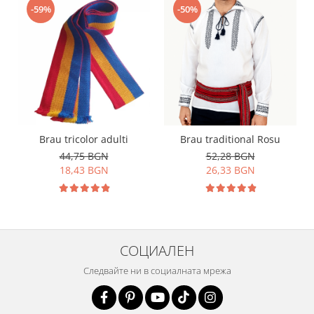
-59%
-50%
Brau tricolor adulti
Brau traditional Rosu
44,75 BGN
52,28 BGN
18,43 BGN
26,33 BGN
СОЦИАЛЕН
Следвайте ни в социалната мрежа