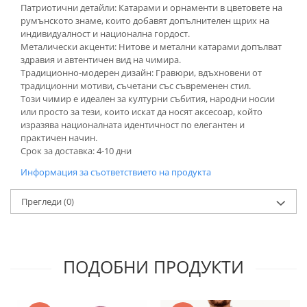
Патриотични детайли: Катарами и орнаменти в цветовете на
румънското знаме, които добавят допълнителен щрих на
индивидуалност и национална гордост.
Металически акценти: Нитове и метални катарами допълват
здравия и автентичен вид на чимира.
Традиционно-модерен дизайн: Гравюри, вдъхновени от
традиционни мотиви, съчетани със съвременен стил.
Този чимир е идеален за културни събития, народни носии
или просто за тези, които искат да носят аксесоар, който
изразява националната идентичност по елегантен и
практичен начин.
Срок за доставка: 4-10 дни
Информация за съответствието на продукта
Прегледи
(0)
ПОДОБНИ ПРОДУКТИ