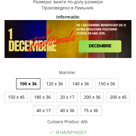
Размери: вижте по-долу размери
Произведено в Румъния.
Informatie:
Marime
:
100 x 36
120 x 36
140 x 36
150 x 36
150 x 45
180 x 36
20 x 17
200 x 36
200 x 45
40 x 17
40 x 36
75 x 36
Culoare Produs
:
Alb
В НАЛИЧНОСТ