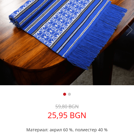
Дамски палта
Дамски панталони
Дамски пуловери
Дамски сака
Дамски спортни комплекти
Дамски тениски
Дамски якета
Жилетка
Поли
59,80 BGN
25,95 BGN
Материал: акрил 60 %, полиестер 40 %