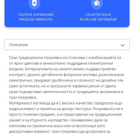
CALITATE SUPERIOARĂ
COLECȚIE NOUĂ
PRODUSE VERIFICATE
ÎN FIECARE SĂPTĂMÂNĂ
Описание
Тази традиционна покривка се отличава с комбинацията си
от ярки цветове и внимателно подредени геометрични
модели. Алтернативата на сините линии създава приятен
контраст, докато детайлните флорални мотиви, разположени
симетрично, придават дълбочина и сложност на дизайна. Не
само естетиката, но и луксозните червени ресни от двата
края подчертават автентичността и традицията, вкоренена в
тази покривка.
Материалът изглежда да е с високо качество, предполагаща
издръжливост и приятна на допир текстура. Покривката не е
просто полезен предмет, а и представител на традиционния
занаят и културното наследство. Независимо дали се
използва на празнична маса или се експонира като
декоративен елемент, тази покривка ще допринесе за