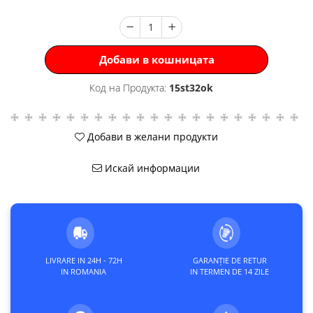
Добави в кошницата
Код на Продукта:
15st32ok
Добави в желани продукти
Искай информации
LIVRARE IN 24H - 72H
GARANȚIE DE RETUR
IN ROMANIA
IN TERMEN DE 14 ZILE