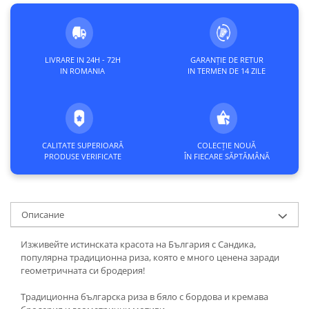
LIVRARE IN 24H - 72H
GARANȚIE DE RETUR
IN ROMANIA
IN TERMEN DE 14 ZILE
CALITATE SUPERIOARĂ
COLECȚIE NOUĂ
PRODUSE VERIFICATE
ÎN FIECARE SĂPTĂMÂNĂ
Описание
Изживейте истинската красота на България с Сандикa,
популярна традиционна риза, която е много ценена заради
геометричната си бродерия!
Традиционна българска риза в бяло с бордова и кремава