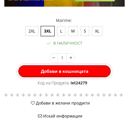
Marime
:
2XL
3XL
L
M
S
XL
В НАЛИЧНОСТ
Добави в кошницата
Код на Продукта:
iet24279
Добави в желани продукти
Искай информации