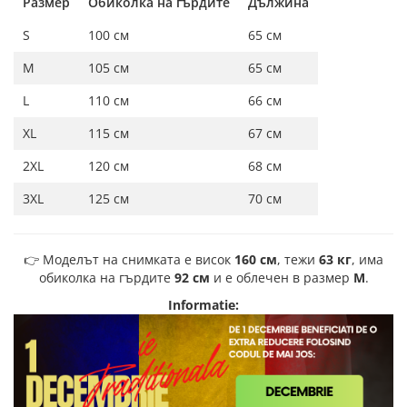
Размер
Обиколка на гърдите
Дължина
S
100 см
65 см
M
105 см
65 см
L
110 см
66 см
XL
115 см
67 см
2XL
120 см
68 см
3XL
125 см
70 см
👉 Моделът на снимката е висок
160 см
, тежи
63 кг
, има
обиколка на гърдите
92 см
и е облечен в размер
M
.
Informatie: