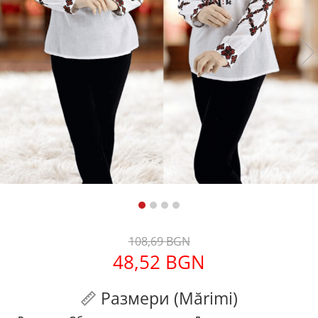
Дамски палта
Дамски панталони
Дамски пуловери
Дамски сака
Дамски спортни комплекти
Дамски тениски
Дамски якета
Жилетка
Поли
108,69 BGN
48,52 BGN
📏 Размери (Mărimi)