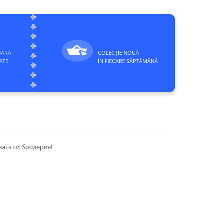
OARĂ
COLECȚIE NOUĂ
ATE
ÎN FIECARE SĂPTĂMÂNĂ
ната си бродерия!