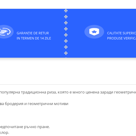
GARANȚIE DE RETUR
CALITATE SUPERI
IN TERMEN DE 14 ZILE
PRODUSE VERIFIC
 популярна традиционна риза, която е много ценена заради геометрич
ава бродерия и геометрични мотиви
 предпочитане ръчно пране.
клор.