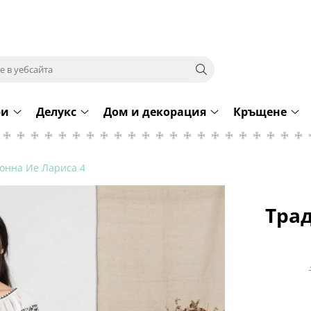
ри
Делукс
Дом и декорация
Кръщене
онна Ие Лариса 4
Тра