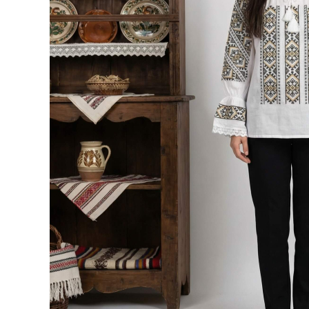
Дамски палта
Дамски панталони
Дамски пуловери
Дамски сака
Дамски спортни комплекти
Дамски тениски
Дамски якета
Жилетка
Поли