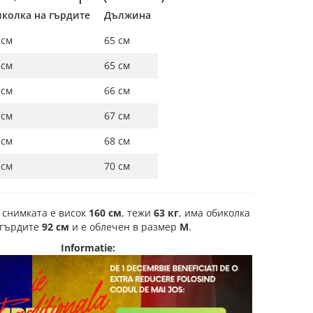
колка на гърдите
Дължина
 см
65 см
 см
65 см
 см
66 см
 см
67 см
 см
68 см
 см
70 см
 снимката е висок
160 см
, тежи
63 кг
, има обиколка
 гърдите
92 см
и е облечен в размер
M
.
Informatie: