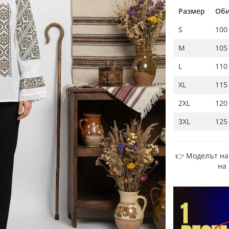
Размер
Оби
S
100
M
105
L
110
XL
115
2XL
120
3XL
125
👉 Моделът на
на