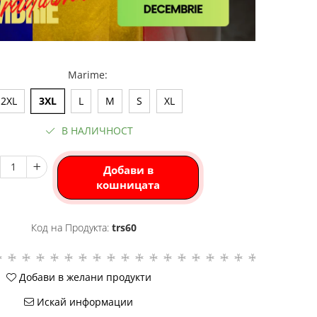
Marime
:
2XL
3XL
L
M
S
XL
В НАЛИЧНОСТ
Добави в
кошницата
Код на Продукта:
trs60
Добави в желани продукти
Искай информации