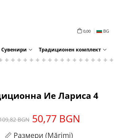
BG
0,00
Сувенири
Традиционен комплект
диционна Ие Лариса 4
50,77 BGN
109,82 BGN
📏 Размери (Mărimi)