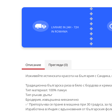
LIVRARE IN 24H - 72H
IN ROMANIA
Описание
Прегледи
(0)
Изживейте истинската красота на България с Сандикa,
Традиционна българска риза в бяло с бордова и крем
Тип материал: 100% памук
Тип ръкав: дълъг
Бродерия, извършена механично
✅ Препоръчва се пране в машина при 30 градуса, за
Изработена в Индия с вдъхновения от българския фол