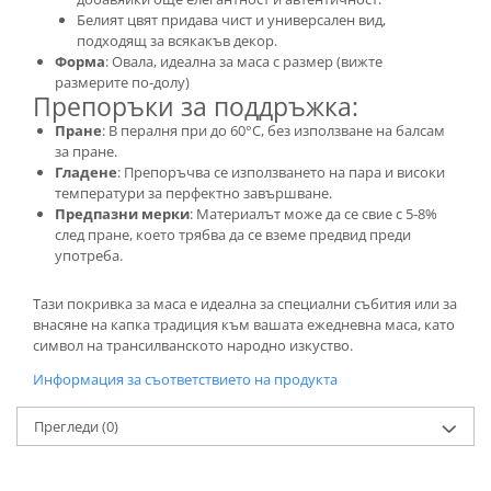
Белият цвят придава чист и универсален вид,
подходящ за всякакъв декор.
Форма
: Овала, идеална за маса с размер (вижте
размерите по-долу)
Препоръки за поддръжка:
Пране
: В пералня при до 60°C, без използване на балсам
за пране.
Гладене
: Препоръчва се използването на пара и високи
температури за перфектно завършване.
Предпазни мерки
: Материалът може да се свие с 5-8%
след пране, което трябва да се вземе предвид преди
употреба.
Тази покривка за маса е идеална за специални събития или за
внасяне на капка традиция към вашата ежедневна маса, като
символ на трансилванското народно изкуство.
Информация за съответствието на продукта
Прегледи
(0)