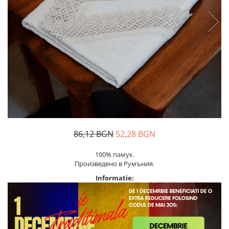
Дамски палта
Пояси за момчета
Дамски панталони
Дамски пуловери
Дамски сака
Дамски спортни комплекти
Дамски тениски
Дамски якета
Жилетка
Поли
86,12 BGN
52,28 BGN
100% памук.
Произведено в Румъния.
Informatie: