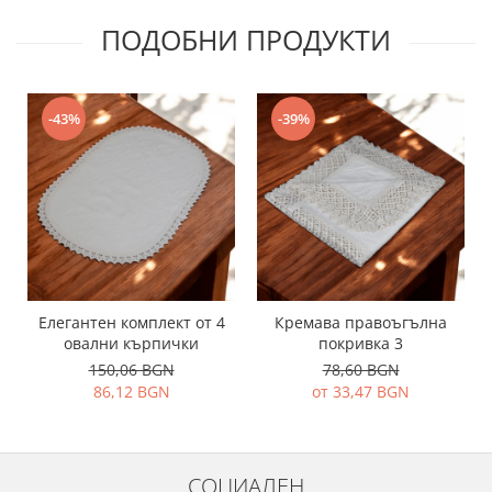
ПОДОБНИ ПРОДУКТИ
-43%
-39%
Елегантен комплект от 4
Кремава правоъгълна
овални кърпички
покривка 3
150,06 BGN
78,60 BGN
86,12 BGN
от 33,47 BGN
СОЦИАЛЕН