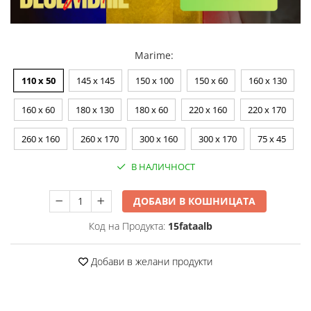
Marime
:
110 x 50
145 x 145
150 x 100
150 x 60
160 x 130
160 x 60
180 x 130
180 x 60
220 x 160
220 x 170
260 x 160
260 x 170
300 x 160
300 x 170
75 x 45
В НАЛИЧНОСТ
ДОБАВИ В КОШНИЦАТА
Код на Продукта:
15fataalb
Добави в желани продукти