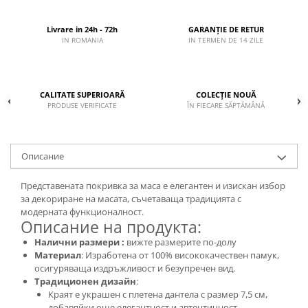
Livrare in 24h - 72h
GARANȚIE DE RETUR
IN ROMANIA
IN TERMEN DE 14 ZILE
CALITATE SUPERIOARĂ
COLECȚIE NOUĂ
PRODUSE VERIFICATE
ÎN FIECARE SĂPTĂMÂNĂ
Описание
Представената покривка за маса е елегантен и изискан избор
за декориране на масата, съчетаваща традицията с
модерната функционалност.
Описание на продукта:
Налични размери :
вижте размерите по-долу
Материал
: Изработена от 100% висококачествен памук,
осигуряваща издръжливост и безупречен вид.
Традиционен дизайн
:
Краят е украшен с плетена дантела с размер 7,5 см,
добавяйки още елегантност и автентичност.