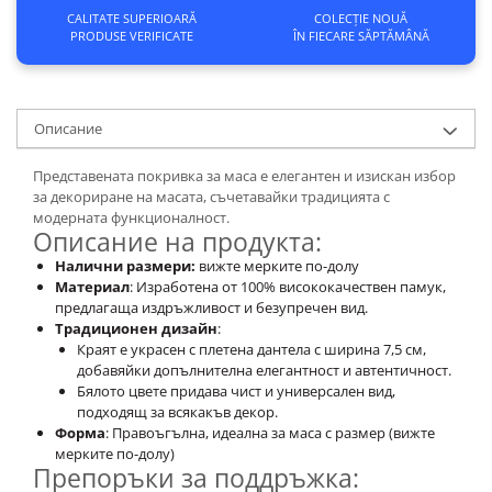
CALITATE SUPERIOARĂ
COLECȚIE NOUĂ
PRODUSE VERIFICATE
ÎN FIECARE SĂPTĂMÂNĂ
Описание
Представената покривка за маса е елегантен и изискан избор
за декориране на масата, съчетавайки традицията с
модерната функционалност.
Описание на продукта:
Налични размери:
вижте мерките по-долу
Материал
: Изработена от 100% висококачествен памук,
предлагаща издръжливост и безупречен вид.
Традиционен дизайн
:
Краят е украсен с плетена дантела с ширина 7,5 см,
добавяйки допълнителна елегантност и автентичност.
Бялото цвете придава чист и универсален вид,
подходящ за всякакъв декор.
Форма
: Правоъгълна, идеална за маса с размер (вижте
мерките по-долу)
Препоръки за поддръжка: