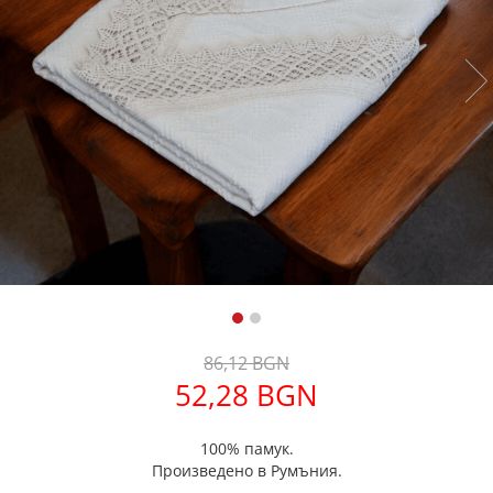
Дамски палта
Дамски панталони
Дамски пуловери
Дамски сака
Дамски спортни комплекти
Дамски тениски
Дамски якета
Жилетка
Поли
86,12 BGN
52,28 BGN
100% памук.
Произведено в Румъния.