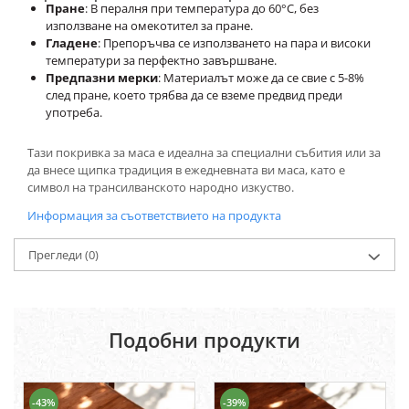
Пране
: В пералня при температура до 60°C, без
използване на омекотител за пране.
Гладене
: Препоръчва се използването на пара и високи
температури за перфектно завършване.
Предпазни мерки
: Материалът може да се свие с 5-8%
след пране, което трябва да се вземе предвид преди
употреба.
Тази покривка за маса е идеална за специални събития или за
да внесе щипка традиция в ежедневната ви маса, като е
символ на трансилванското народно изкуство.
Информация за съответствието на продукта
Прегледи
(0)
Подобни продукти
-43%
-39%