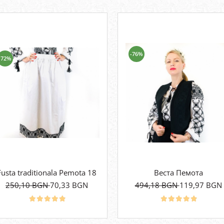
-76%
-72%
Fusta traditionala Pemota 18
Веста Пемота
250,10 BGN
70,33 BGN
494,18 BGN
119,97 BGN