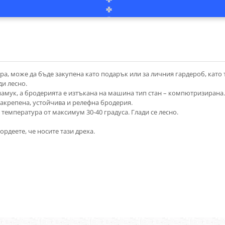
а, може да бъде закупена като подарък или за личния гардероб, като 
ди лесно.
 памук, а бродерията е изтъкана на машина тип стан – компютризирана.
 закрепена, устойчива и релефна бродерия.
 температура от максимум 30-40 градуса. Глади се лесно.
рдеете, че носите тази дреха.