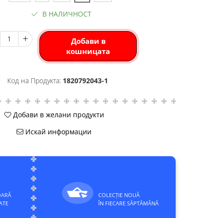
В НАЛИЧНОСТ
Добави в
кошницата
Код на Продукта:
1820792043-1
Добави в желани продукти
Искай информации
OARĂ
COLECȚIE NOUĂ
ATE
ÎN FIECARE SĂPTĂMÂNĂ