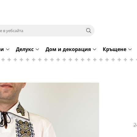
ри
Делукс
Дом и декорация
Кръщене
2