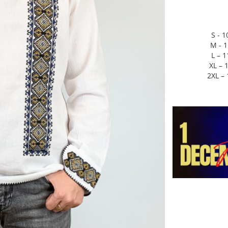
S - 
M - 
L – 
XL – 
2XL –