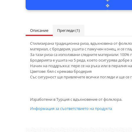
Описание
Прегледи
(1)
Стилизирана традиционна риза, вдъхновена от фолклор
материал, с бродерия, ушита с памучен конец, и се гла
За тази риза са използвани следните материали: 100%
Бродерията е ушита на 5 реда, което осигурява добре
Начин на поддръжка: пере се на ръка или в пералня на
Цветове: бял с кремава бродерия
Със сигурност ще привлечете всички погледи и ще се го
Изработени в Турция с вдъхновение от фолклора.
Информация за съответствието на продукта