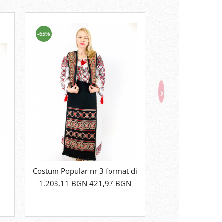
-65%
-54%
Costum Popular nr 3 format din 5 piese
Brau traditional
1.203,11 BGN
421,97 BGN
125,61 BGN