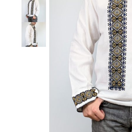
Дамски палта
Дамски панталони
Дамски пуловери
Дамски сака
Дамски спортни комплекти
Дамски тениски
Дамски якета
Жилетка
Поли