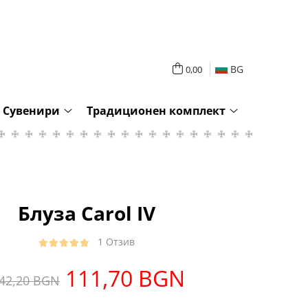
BG
0,00
Сувенири
Традиционен комплект
Блуза Carol IV
1 Отзив
111,70 BGN
42,20 BGN