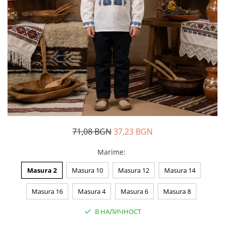
Дамски палта
Пояси за момчета
Дамски панталони
Дамски пуловери
Дамски сака
Дамски спортни комплекти
Дамски тениски
Дамски якета
Жилетка
Поли
71,08 BGN
37,23 BGN
Marime
:
Masura 2
Masura 10
Masura 12
Masura 14
Masura 16
Masura 4
Masura 6
Masura 8
В НАЛИЧНОСТ