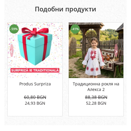
Подобни продукти
-59%
-41%
Produs Surpriza
Традиционна рокля на
Алекса 2
60,80 BGN
88,38 BGN
24,93 BGN
52,28 BGN