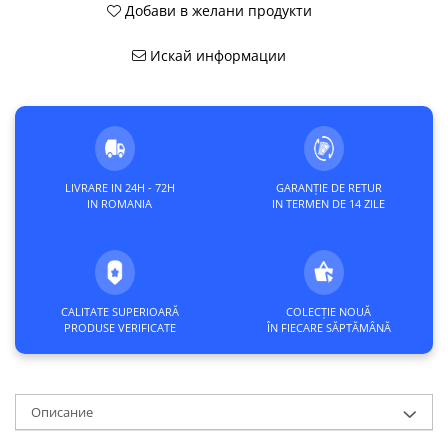
Добави в желани продукти
Искай информации
LIVRARE IN 24H - 72H
GARANȚIE DE RETUR
IN ROMANIA
IN TERMEN DE 14 ZILE
CALITATE SUPERIOARĂ
COLECȚIE NOUĂ
PRODUSE VERIFICATE
ÎN FIECARE SĂPTĂMÂNĂ
Описание