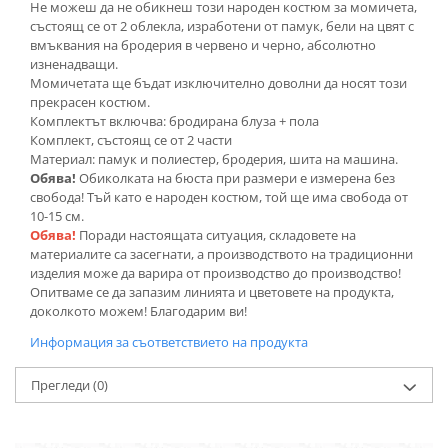
Не можеш да не обикнеш този народен костюм за момичета,
състоящ се от 2 облекла, изработени от памук, бели на цвят с
вмъквания на бродерия в червено и черно, абсолютно
изненадващи.
Момичетата ще бъдат изключително доволни да носят този
прекрасен костюм.
Комплектът включва: бродирана блуза + пола
Комплект, състоящ се от 2 части
Материал: памук и полиестер, бродерия, шита на машина.
Обява!
Обиколката на бюста при размери е измерена без
свобода! Тъй като е народен костюм, той ще има свобода от
10-15 см.
Обява!
Поради настоящата ситуация, складовете на
материалите са засегнати, а производството на традиционни
изделия може да варира от производство до производство!
Опитваме се да запазим линията и цветовете на продукта,
доколкото можем! Благодарим ви!
Информация за съответствието на продукта
Прегледи
(0)