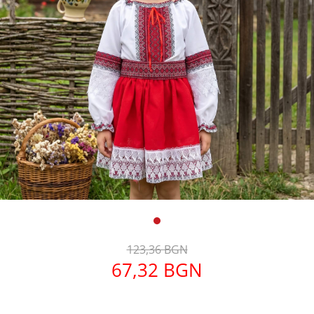
Дамски палта
Дамски панталони
Дамски пуловери
Дамски сака
Дамски спортни комплекти
Дамски тениски
Дамски якета
Жилетка
Поли
123,36 BGN
67,32 BGN