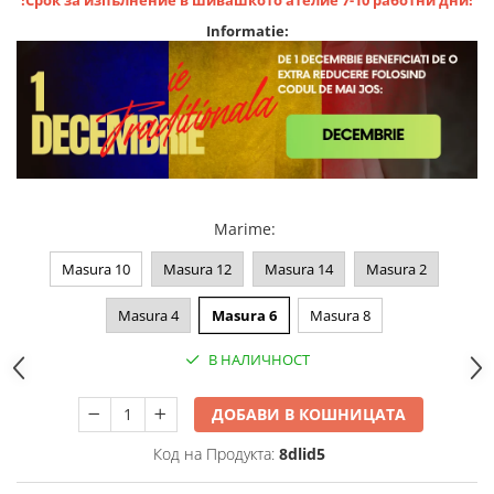
!Срок за изпълнение в шивашкото ателие 7-10 работни дни!
Informatie:
Marime
:
Masura 10
Masura 12
Masura 14
Masura 2
Masura 4
Masura 6
Masura 8
В НАЛИЧНОСТ
ДОБАВИ В КОШНИЦАТА
Код на Продукта:
8dlid5