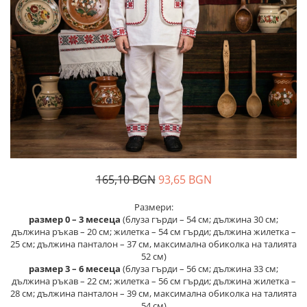
Дамски палта
Пояси за момчета
Дамски панталони
Дамски пуловери
Дамски сака
Дамски спортни комплекти
Дамски тениски
Дамски якета
Жилетка
Поли
165,10 BGN
93,65 BGN
Размери:
размер 0 – 3 месеца
(блуза гърди – 54 см; дължина 30 см;
дължина ръкав – 20 см; жилетка – 54 см гърди; дължина жилетка –
25 см; дължина панталон – 37 см, максимална обиколка на талията
52 см)
размер 3 – 6 месеца
(блуза гърди – 56 см; дължина 33 см;
дължина ръкав – 22 см; жилетка – 56 см гърди; дължина жилетка –
28 см; дължина панталон – 39 см, максимална обиколка на талията
54 см)