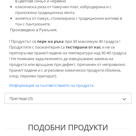
в цветове синьо и червено
класическа риза от памучен плат, избродирана и с
приложена традиционна лента.
жилетка от памук, стилизирана с традиционни мотиви в
тон с панталоните.
Произведено в Румъния.
! Продуктът се
пере на ръка
при 30 максимум 40 градуса !
Продуктите с пасмантерия са
тестирани от нас
и не се
препоръчва пране/гладене на температура над 30-40 градуса
! Не поемаме задължението да извършваме замяна на
продукта или връщане при дефект, причинен от неправилно
пране/гладене и с агресивни химически продукти (белина,
хлор, перилен препарат).
Информация за съответствието на продукта
Прегледи
(0)
ПОДОБНИ ПРОДУКТИ