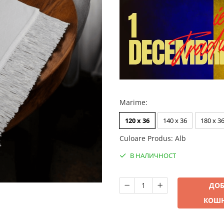
Marime
:
120 x 36
140 x 36
180 x 3
Culoare Produs
:
Alb
В НАЛИЧНОСТ
ДОБ
КОШ