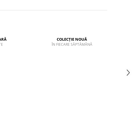
ARĂ
COLECȚIE NOUĂ
TE
ÎN FIECARE SĂPTĂMÂNĂ