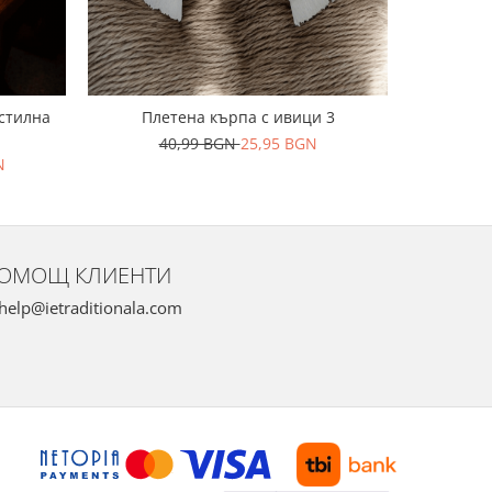
кстилна
Плетена кърпа с ивици 3
Stergar
40,99 BGN
25,95 BGN
59
N
ОМОЩ КЛИЕНТИ
help@ietraditionala.com