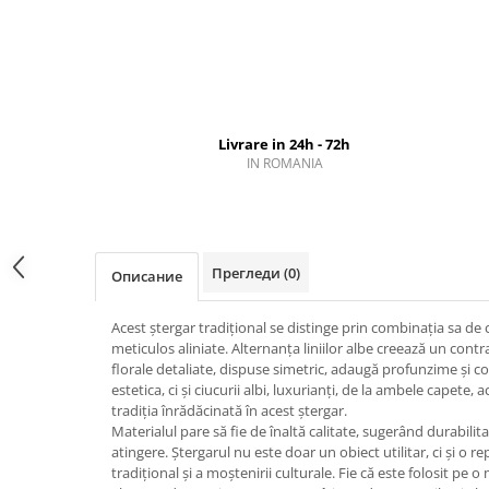
Livrare in 24h - 72h
IN ROMANIA
Прегледи
(0)
Описание
Acest ștergar tradițional se distinge prin combinația sa de 
meticulos aliniate. Alternanța liniilor albe creează un contr
florale detaliate, dispuse simetric, adaugă profunzime și 
estetica, ci și ciucurii albi, luxurianți, de la ambele capete,
tradiția înrădăcinată în acest ștergar.
Materialul pare să fie de înaltă calitate, sugerând durabilita
atingere. Ștergarul nu este doar un obiect utilitar, ci și o 
tradițional și a moștenirii culturale. Fie că este folosit pe 