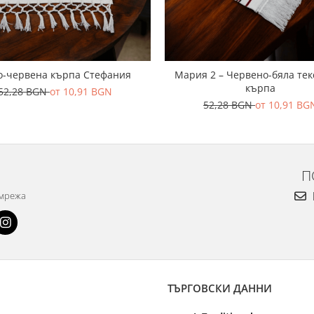
о-червена кърпа Стефания
Мария 2 – Червено-бяла те
кърпа
52,28 BGN
от 10,91 BGN
52,28 BGN
от 10,91 BG
П
 мрежа
ТЪРГОВСКИ ДАННИ