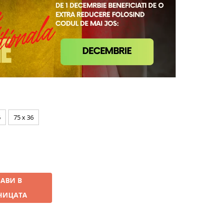
6
75 x 36
АВИ В
НИЦАТА