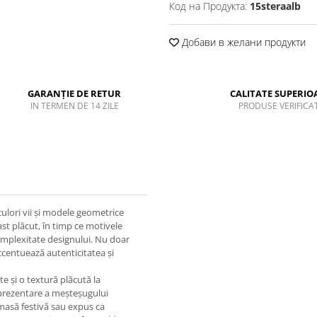
Код на Продукта:
15steraalb
Добави в желани продукти
GARANȚIE DE RETUR
CALITATE SUPERIO
IN TERMEN DE 14 ZILE
PRODUSE VERIFICA
culori vii și modele geometrice
ast plăcut, în timp ce motivele
complexitate designului. Nu doar
 accentuează autenticitatea și
te și o textură plăcută la
reprezentare a meșteșugului
o masă festivă sau expus ca