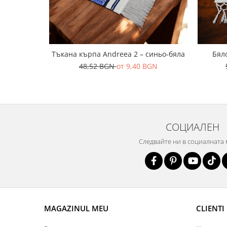
Тъкана кърпа Andreea 2 – синьо-бяла
Бял
48,52 BGN
от 9,40 BGN
СОЦИАЛЕН
Следвайте ни в социалната
MAGAZINUL MEU
CLIENTI