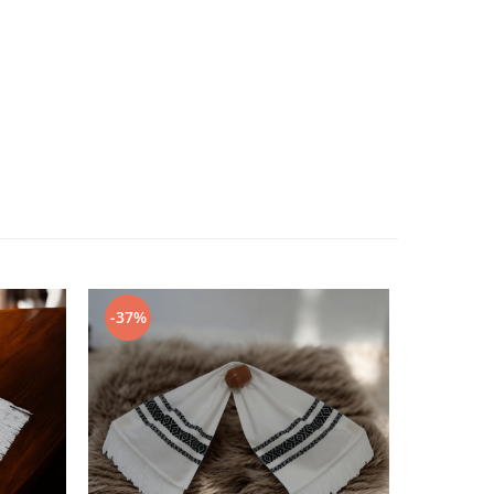
-37%
-57%