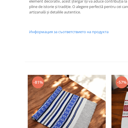
element decorativ, acest ștergar își va aduce contribuția l
pline de istorie și tradiție. O alegere perfectă pentru cei c
artizanală și detaliile autentice.
Информация за съответствието на продукта
-81%
-57%