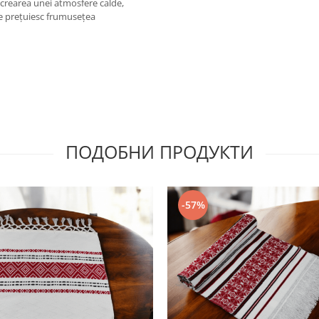
a crearea unei atmosfere calde,
are prețuiesc frumusețea
ПОДОБНИ ПРОДУКТИ
-57%