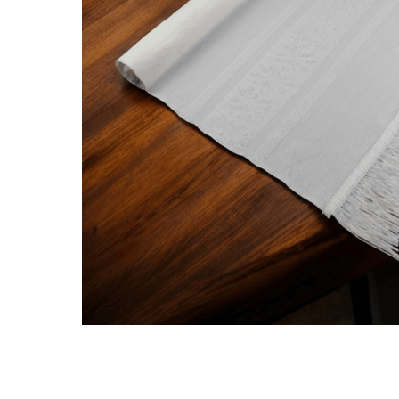
Дамски палта
Пояси за момчета
Дамски панталони
Дамски пуловери
Дамски сака
Дамски спортни комплекти
Дамски тениски
Дамски якета
Жилетка
Поли