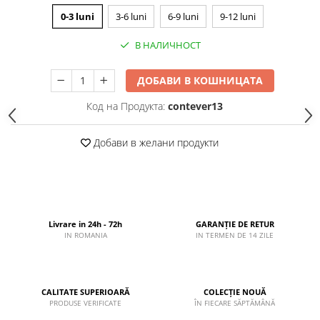
0-3 luni
3-6 luni
6-9 luni
9-12 luni
В НАЛИЧНОСТ
ДОБАВИ В КОШНИЦАТА
Код на Продукта:
contever13
Добави в желани продукти
Livrare in 24h - 72h
GARANȚIE DE RETUR
IN ROMANIA
IN TERMEN DE 14 ZILE
CALITATE SUPERIOARĂ
COLECȚIE NOUĂ
PRODUSE VERIFICATE
ÎN FIECARE SĂPTĂMÂNĂ