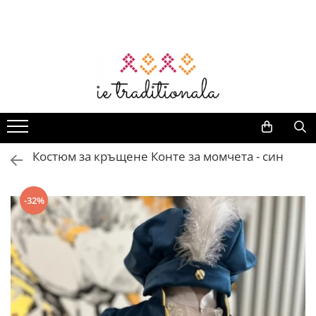
Жени
Мъже
Детски
Аксесоари
Делукс
Дом и декорация
Кръщене
Сувенири
Традиционен комплект
Бродирани блузи
Ризи с бродерия
Играчки
Caciula
Аксесоари
Аксесоари за напитки
Аксесоари за кръщене
Дърво
Комплект за баща и син
Рокли с бродерия
Пояси
Момичета
Sosete
Дамски дрехи
Бродирани кърпи
Боди за бебе
Занаятчийски изделия
Комплект за братя
Елегантни рокли
Мъжки елеци
Блузи за момичета с бродерия
Баски
Дамски елеци
Декоративни вази
Комплект за кръщене
Коронд
Комплект за двойка
Жилетки за момичета
Дамски поли
Традиционни костюми
Мъжки сака
Бродирани шалове
Декорация
Комплекти за кръщене
Комплект за семейство
Костюм за кръщене Конте за момчета - син
Комплекти за момичета
Дамски ризи с бродерия
Шорти
Мъжки тениски
Коронки
Декорация за маса
Обувки за кръщене
Комплект блузи за майка и
Поли за момичета
Дамски рокли
дъщеря
Дамски обувки
pant
Пояси
Калъфки за възглавници
Първи рожден ден
Престилки за момичета
Поли с бродерия
Комплект за баща и дъщеря
-32%
Rizi
Традиционни чанти
Кърпи
Свещи
Рокли за момичета
Традиционни дамски костюми
Комплект за майка и син
Блузи
Чанти
Традиционни детски дрехи
Момчета
Делукс мъжки дрехи
Комплект за цялото семейство
Болера
Шалове
Блузи с бродерия за момчета
Мъжки бродирани ризи
Комплект рокли за майка и
дъщеря
Жилетки за момчета
Мъжки елеци
Дамски елеци
Комплекти за момчета
Мъжки ризи
Дамски комплекти
Мъжки панталони