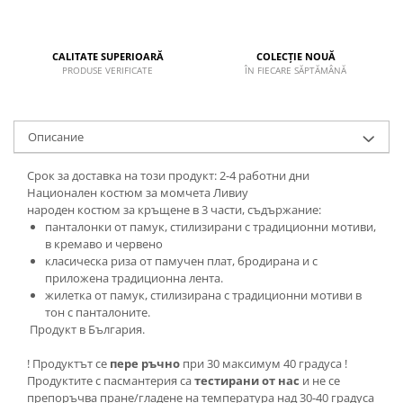
CALITATE SUPERIOARĂ
COLECȚIE NOUĂ
PRODUSE VERIFICATE
ÎN FIECARE SĂPTĂMÂNĂ
Описание
Срок за доставка на този продукт: 2-4 работни дни
Национален костюм за момчета Ливиу
народен костюм за кръщене в 3 части, съдържание:
панталонки от памук, стилизирани с традиционни мотиви,
в кремаво и червено
класическа риза от памучен плат, бродирана и с
приложена традиционна лента.
жилетка от памук, стилизирана с традиционни мотиви в
тон с панталоните.
Продукт в България.
! Продуктът се
пере ръчно
при 30 максимум 40 градуса !
Продуктите с пасмантерия са
тестирани от нас
и не се
препоръчва пране/гладене на температура над 30-40 градуса