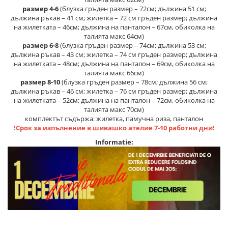
размер 4-6
(блузка гръден размер – 72см; дължина 51 см;
дължина ръкав – 41 см; жилетка – 72 см гръден размер; дължина
на жилетката – 46см; дължина на панталон – 67см, обиколка на
талията макс 64см)
размер 6-8
(блузка гръден размер – 74см; дължина 53 см;
дължина ръкав – 43 см; жилетка – 74 см гръден размер; дължина
на жилетката – 48см; дължина на панталон – 69см, обиколка на
талията макс 66см)
размер 8-10
(блузка гръден размер – 78см; дължина 56 см;
дължина ръкав – 46 см; жилетка – 76 см гръден размер; дължина
на жилетката – 52см; дължина на панталон – 72см, обиколка на
талията макс 70см)
комплектът съдържа: жилетка, памучна риза, панталон
!Срок за изпълнение в шивашко ателие 7-10 работни дни!
Informatie: