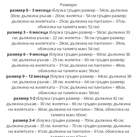
Размери:
размер 0 – 3 месеца
(блузка гръден размер – 54см; дължина
30см; дължина ръкав – 20см; жилетка – 54 см гръден размер;
дължина на жилетката – 25см; дължина на панталон – 37см,
обиколка на талията макс 52 см)
размер 3 – 6 месеца
(блузка гръден размер – 56см; дължина 33
см; дължина ръкав – 22 см; жилетка – 56 см гръден размер;
дължина на жилетката – 28см; дължина на панталон – 39см,
обиколка на талията макс 54 см)
размер 6 – 9 месеца
(блузка гръден размер – 60см; дължина 36
см; дължина ръкав – 25 см; жилетка – 60 см гръден размер;
дължина на жилетката – 31см; дължина на панталон – 48см,
обиколка на талията макс 56см)
размер 9 – 12 месеца
(блузка гръден размер – 64см; дължина 38
см; дължина ръкав – 28 см; жилетка – 64 см гръден размер;
дължина на жилетката – 31см; дължина на панталон – 48см,
обиколка на талията макс 56см)
размер 1-2
(блузка гръден размер – 66см; дължина 42 см;
дължина ръкав – 30 см; жилетка – 66 см гръден размер; дължина
на жилетката – 36см; дължина на панталон – 58см, обиколка на
талията макс 60см)
размер 2-4
(блузка гръден размер – 70см; дължина 46 см;
дължина ръкав – 35 см; жилетка – 70 см гръден размер; дължина
на жилетката – 41см; дължина на панталон – 61см, обиколка на
талията макс 62см)