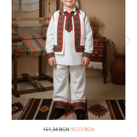
Дамски палта
Пояси за момчета
Дамски панталони
Дамски пуловери
Дамски сака
Дамски спортни комплекти
Дамски тениски
Дамски якета
Жилетка
Поли
161,34 BGN
95,53 BGN