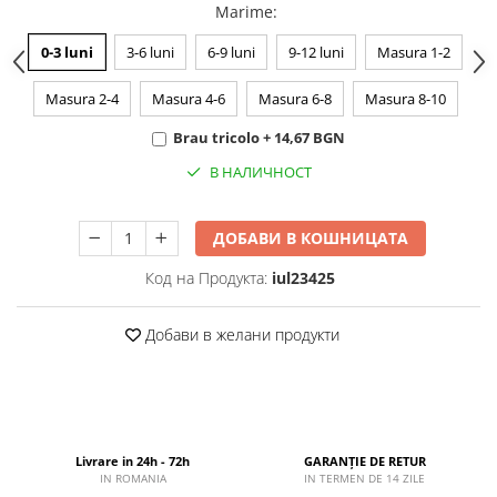
Marime
:
0-3 luni
3-6 luni
6-9 luni
9-12 luni
Masura 1-2
Masura 2-4
Masura 4-6
Masura 6-8
Masura 8-10
Brau tricolo + 14,67 BGN
В НАЛИЧНОСТ
ДОБАВИ В КОШНИЦАТА
Код на Продукта:
iul23425
Добави в желани продукти
Livrare in 24h - 72h
GARANȚIE DE RETUR
IN ROMANIA
IN TERMEN DE 14 ZILE