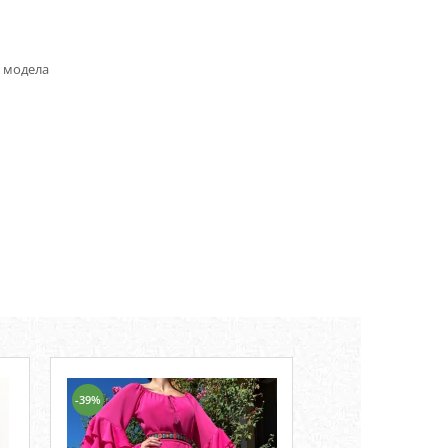
а модела
-39%