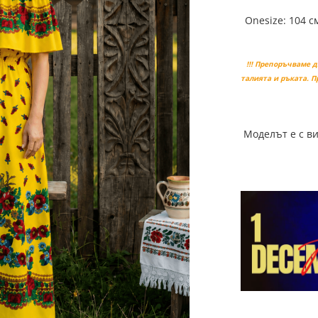
Onesize: 104 с
!!! Препоръчваме 
талията и ръката. 
Моделът е с ви