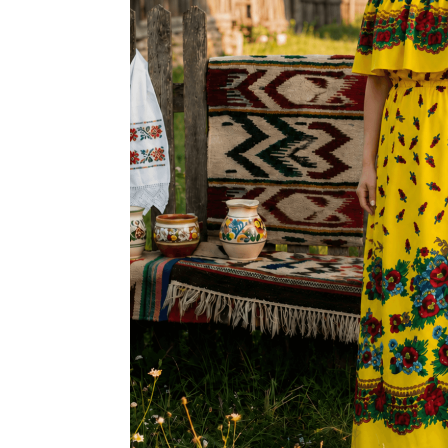
Дамски палта
Дамски панталони
Дамски пуловери
Дамски сака
Дамски спортни комплекти
Дамски тениски
Дамски якета
Жилетка
Поли