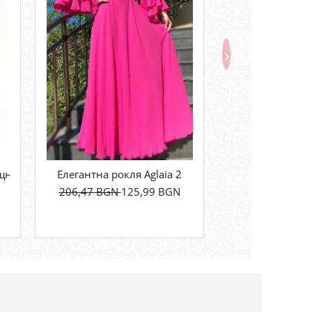
-46%
дел
ящни 2
Елегантна рокля Aglaia 2
Rochie Lunga de V
206,47 BGN
125,99 BGN
95,90 BGN
5