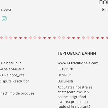
ПО
а мрежа
ТЪРГОВСКИ ДАННИ
 на плащане
www.IeTraditionala.com
ка за връщане
39199570
ия на продукта
Istriei 34
Dispute Resolution
Bucuresti
Activitatea noastră se
desfășoară exclusiv
r schimb de produse
online, asigurând
livrarea produselor
rapid și în siguranță,