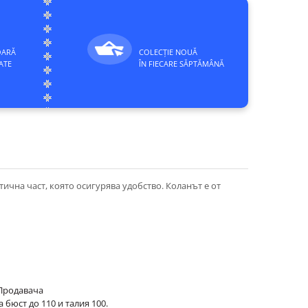
OARĂ
COLECȚIE NOUĂ
ATE
ÎN FIECARE SĂPTĂMÂNĂ
тична част, която осигурява удобство. Коланът е от
 Продавача
 бюст до 110 и талия 100.