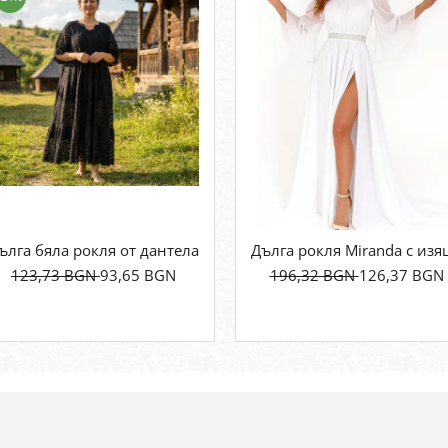
ълга бяла рокля от дантела и памук – елегантен, ефирен мо
Дълга рокля Miranda с из
123,73 BGN
93,65 BGN
196,32 BGN
126,37 BGN