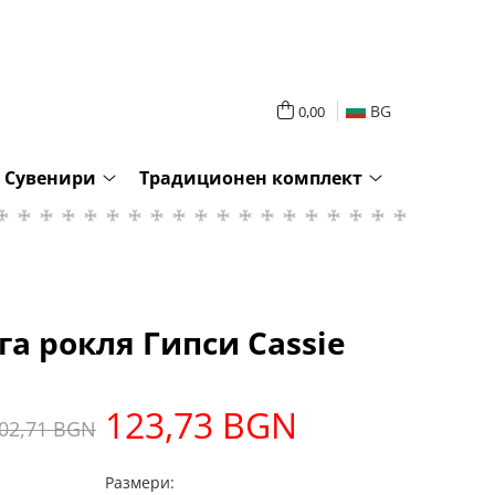
BG
0,00
Сувенири
Традиционен комплект
га рокля Гипси Cassie
123,73 BGN
02,71 BGN
Размери: