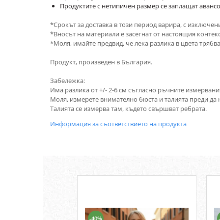
Продуктите с нетипичен размер се заплащат авансо
*Срокът за доставка в този период варира, с изключен
*Вносът на материали е засегнат от настоящия контекст
*Моля, имайте предвид, че лека разлика в цвета трябва
Продукт, произведен в България.
Забележка:
Има разлика от +/- 2-6 см съгласно ръчните измервани
Моля, измерете внимателно бюста и талията преди да 
Талията се измерва там, където свършват ребрата.
Информация за съответствието на продукта
-40%