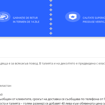
GARANȚIE DE RETUR
CALITATE SUPERI
IN TERMEN DE 14 ZILE
PRODUSE VERIFIC
дяща е за всякакъв повод. В талията и на деколтето е предвидена с елас
р с еластан
ий
ъобщен от клиентите, срокът на доставка се съобщава по телефона от
а и талията – голям размер) се добавят 40 лева към обявената цена за