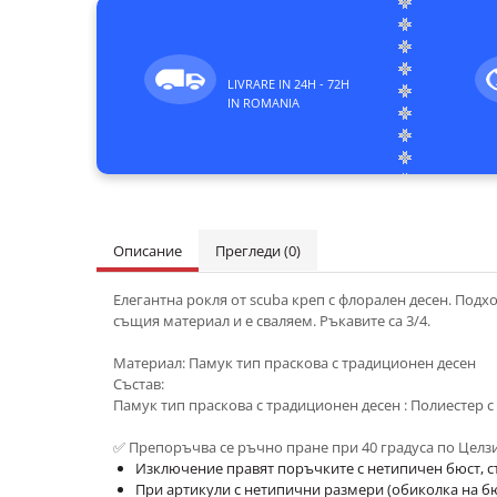
LIVRARE IN 24H - 72H
IN ROMANIA
Описание
Прегледи
(0)
Елегантна рокля от scuba креп с флорален десен. Подхо
същия материал и е сваляем. Ръкавите са 3/4.
Материал: Памук тип праскова с традиционен десен
Състав:
Памук тип праскова с традиционен десен : Полиесте
✅ Препоръчва се ръчно пране при 40 градуса по Целз
Изключение правят поръчките с нетипичен бюст, с
При артикули с нетипични размери (обиколка на бюст