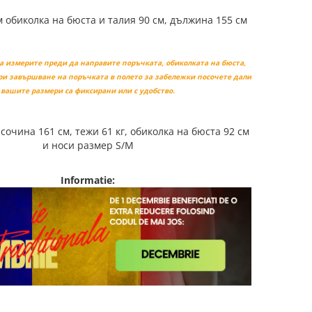
м обиколка на бюста и талия 90 см, дължина 155 см
да измерите преди да направите поръчката, обиколката на бюста,
При завършване на поръчката в полето за забележки посочете дали
вашите размери са фиксирани или с удобство.
сочина 161 см, тежи 61 кг, обиколка на бюста 92 см
и носи размер S/M
Informatie: