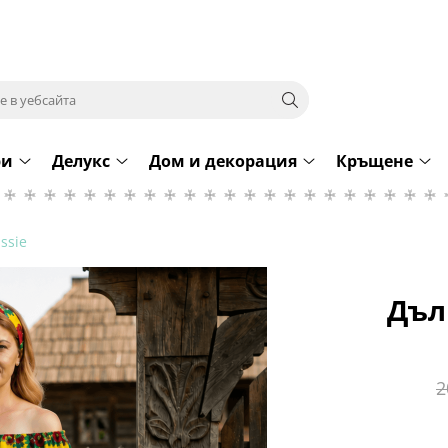
ри
Делукс
Дом и декорация
Кръщене
ssie
Дъл
2