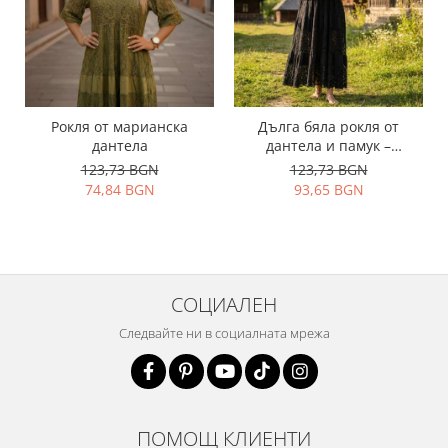
Рокля от марианска
Дълга бяла рокля от
дантела
дантела и памук –
елегантен, ефирен модел
123,73 BGN
123,73 BGN
74,84 BGN
93,65 BGN
СОЦИАЛЕН
Следвайте ни в социалната мрежа
ПОМОЩ КЛИЕНТИ