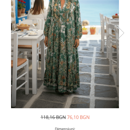
Дамски палта
Пояси за момчета
Дамски панталони
Дамски пуловери
Дамски сака
Дамски спортни комплекти
Дамски тениски
Дамски якета
Жилетка
Поли
118,16 BGN
76,10 BGN
Dimensiuni: