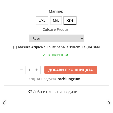
Marime
:
L/XL
M/L
XS-S
Culoare Produs
:
Masura Atipica cu bust pana la 110 cm + 15,04 BGN
В НАЛИЧНОСТ
ДОБАВИ В КОШНИЦАТА
Код на Продукта:
rochlungcum
Добави в желани продукти