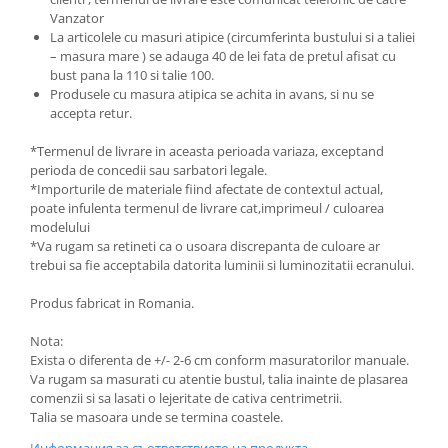
Vanzator
La articolele cu masuri atipice (circumferinta bustului si a taliei
– masura mare ) se adauga 40 de lei fata de pretul afisat cu
bust pana la 110 si talie 100.
Produsele cu masura atipica se achita in avans, si nu se
accepta retur.
*Termenul de livrare in aceasta perioada variaza, exceptand
perioda de concedii sau sarbatori legale.
*Importurile de materiale fiind afectate de contextul actual,
poate infulenta termenul de livrare cat,imprimeul / culoarea
modelului
*Va rugam sa retineti ca o usoara discrepanta de culoare ar
trebui sa fie acceptabila datorita luminii si luminozitatii ecranului.
Produs fabricat in Romania.
Nota:
Exista o diferenta de +/- 2-6 cm conform masuratorilor manuale.
Va rugam sa masurati cu atentie bustul, talia inainte de plasarea
comenzii si sa lasati o lejeritate de cativa centrimetrii.
Talia se masoara unde se termina coastele.