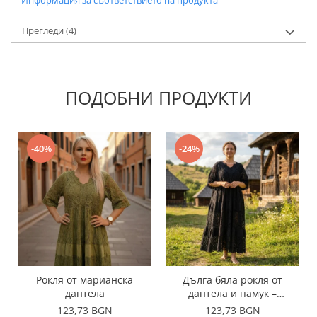
Информация за съответствието на продукта
Прегледи
(4)
ПОДОБНИ ПРОДУКТИ
-40%
-24%
Рокля от марианска
Дълга бяла рокля от
дантела
дантела и памук –
елегантен, ефирен модел
123,73 BGN
123,73 BGN