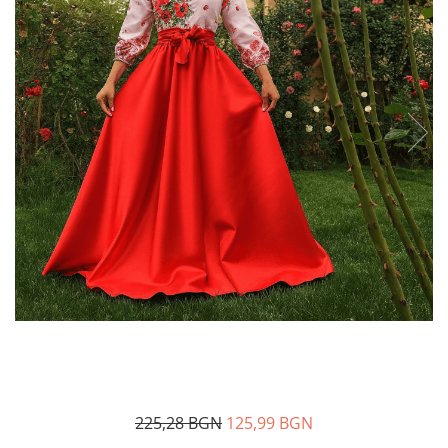
Дамски палта
Пояси за момчета
Дамски панталони
Дамски пуловери
Дамски сака
Дамски спортни комплекти
Дамски тениски
Дамски якета
Жилетка
Поли
225,28 BGN
125,99 BGN