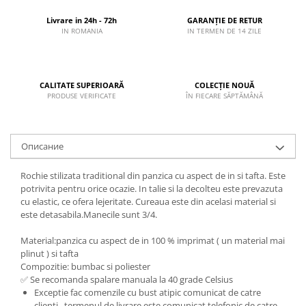
Livrare in 24h - 72h
GARANȚIE DE RETUR
IN ROMANIA
IN TERMEN DE 14 ZILE
CALITATE SUPERIOARĂ
COLECȚIE NOUĂ
PRODUSE VERIFICATE
ÎN FIECARE SĂPTĂMÂNĂ
Описание
Rochie stilizata traditional din panzica cu aspect de in si tafta. Este
potrivita pentru orice ocazie. In talie si la decolteu este prevazuta
cu elastic, ce ofera lejeritate. Cureaua este din acelasi material si
este detasabila.Manecile sunt 3/4.
Material:panzica cu aspect de in 100 % imprimat ( un material mai
plinut ) si tafta
Compozitie: bumbac si poliester
✅ Se recomanda spalare manuala la 40 grade Celsius
Exceptie fac comenzile cu bust atipic comunicat de catre
clienti , termenul de livrare este comunicat telefonic de catre