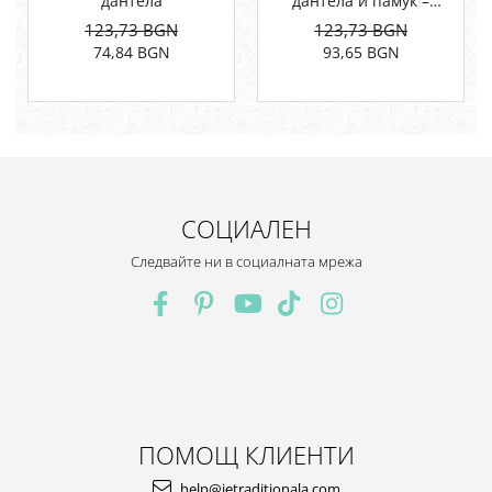
дантела
дантела и памук –
елегантен, ефирен модел
123,73 BGN
123,73 BGN
74,84 BGN
93,65 BGN
СОЦИАЛЕН
Следвайте ни в социалната мрежа
ПОМОЩ КЛИЕНТИ
help@ietraditionala.com