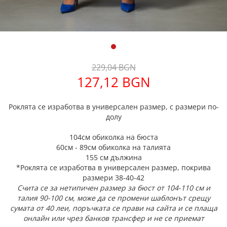
229,04 BGN
127,12 BGN
Роклята се изработва в универсален размер, с размери по-
долу
104см обиколка на бюста
60см - 89см обиколка на талията
155 см дължина
*Роклята се изработва в универсален размер, покрива
размери 38-40-42
Счита се за нетипичен размер за бюст от 104-110 см и
талия 90-100 см, може да се промени шаблонът срещу
сумата от 40 леи, поръчката се прави на сайта и се плаща
онлайн или чрез банков трансфер и не се приемат