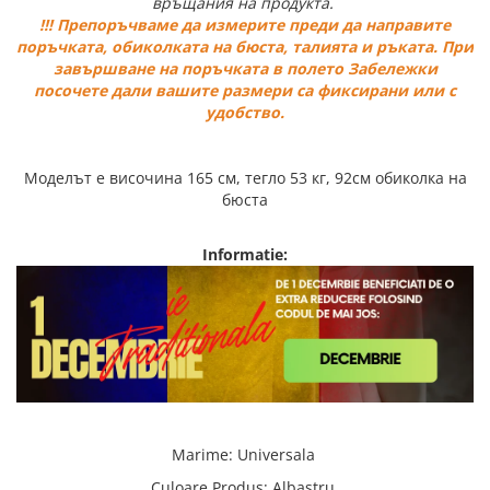
връщания на продукта.
!!! Препоръчваме да измерите преди да направите
поръчката, обиколката на бюста, талията и ръката. При
завършване на поръчката в полето Забележки
посочете дали вашите размери са фиксирани или с
удобство.
Моделът е височина 165 см, тегло 53 кг, 92см обиколка на
бюста
Informatie:
Marime
:
Universala
Culoare Produs
:
Albastru