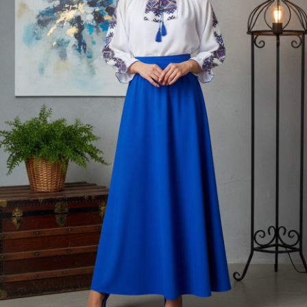
Дамски палта
Дамски панталони
Дамски пуловери
Дамски сака
Дамски спортни комплекти
Дамски тениски
Дамски якета
Жилетка
Поли