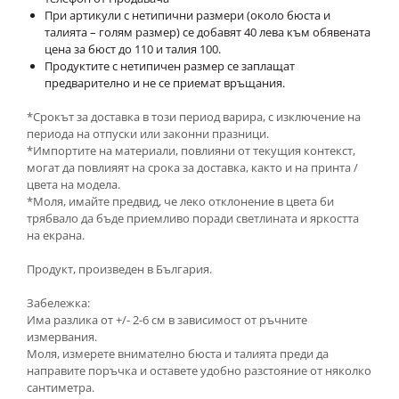
При артикули с нетипични размери (около бюста и
талията – голям размер) се добавят 40 лева към обявената
цена за бюст до 110 и талия 100.
Продуктите с нетипичен размер се заплащат
предварително и не се приемат връщания.
*Срокът за доставка в този период варира, с изключение на
периода на отпуски или законни празници.
*Импортите на материали, повлияни от текущия контекст,
могат да повлияят на срока за доставка, както и на принта /
цвета на модела.
*Моля, имайте предвид, че леко отклонение в цвета би
трябвало да бъде приемливо поради светлината и яркостта
на екрана.
Продукт, произведен в България.
Забележка:
Има разлика от +/- 2-6 см в зависимост от ръчните
измервания.
Моля, измерете внимателно бюста и талията преди да
направите поръчка и оставете удобно разстояние от няколко
сантиметра.