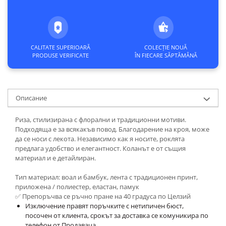
CALITATE SUPERIOARĂ
COLECȚIE NOUĂ
PRODUSE VERIFICATE
ÎN FIECARE SĂPTĂMÂNĂ
Описание
Риза, стилизирана с флорални и традиционни мотиви.
Подходяща е за всякакъв повод. Благодарение на кроя, може
да се носи с лекота. Независимо как я носите, роклята
предлага удобство и елегантност. Коланът е от същия
материал и е детайлиран.
Тип материал: воал и бамбук, лента с традиционен принт,
приложена / полиестер, еластан, памук
✅ Препоръчва се ръчно пране на 40 градуса по Целзий
Изключение правят поръчките с нетипичен бюст,
посочен от клиента, срокът за доставка се комуникира по
телефон от Продавача