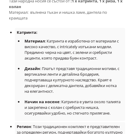
Тази народна носия се състои от
:1 x катринта, 1 x риза, 1 x
колан
Материал: вълнена тъкан и нишка ламе, дантела по
краищата
Катринта:
Материал
: Катринта е изработена от материали с
високо качество, с intricately изтъкани модели.
Предимно черна на цвят, с зелени и сребристи
акценти, която придава буен контраст.
Дизайн
: Платът представя традиционни мотиви, с
вертикални ленти и детайлна бродерия,
подчертаваща културното наследство. Краят е
декориран с деликатна дантела, добавяйки нотка
на елегантност.
Начин на носене
: Катринта е увита около талията
и закрепена с колан с сребриста нишка,
осигурявайки удобно, но стегнато прилягане.
Регион
: Този традиционен комплект е представителен
за определен регион, подчертавайки богатото културно