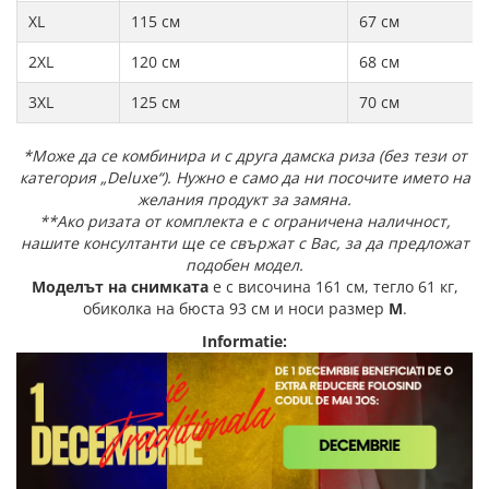
XL
115 см
67 см
2XL
120 см
68 см
3XL
125 см
70 см
*Може да се комбинира и с друга дамска риза (без тези от
категория „Deluxe“). Нужно е само да ни посочите името на
желания продукт за замяна.
**Ако ризата от комплекта е с ограничена наличност,
нашите консултанти ще се свържат с Вас, за да предложат
подобен модел.
Моделът на снимката
е с височина 161 см, тегло 61 кг,
обиколка на бюста 93 см и носи размер
M
.
Informatie: