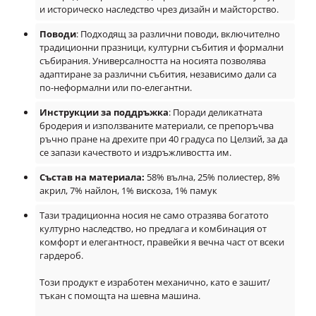
и историческо наследство чрез дизайн и майсторство.
Поводи
: Подходящ за различни поводи, включително
традиционни празници, културни събития и формални
събирания. Универсалността на носията позволява
адаптиране за различни събития, независимо дали са
по-неформални или по-елегантни.
Инструкции за поддръжка
: Поради деликатната
бродерия и използваните материали, се препоръчва
ръчно пране на дрехите при 40 градуса по Целзий, за да
се запази качеството и издръжливостта им.
Състав на материала:
58% вълна, 25% полиестер, 8%
акрил, 7% найлон, 1% вискоза, 1% памук
Тази традиционна носия не само отразява богатото
културно наследство, но предлага и комбинация от
комфорт и елегантност, правейки я вечна част от всеки
гардероб.
Този продукт е изработен механично, като е зашит/
тъкан с помощта на шевна машина.