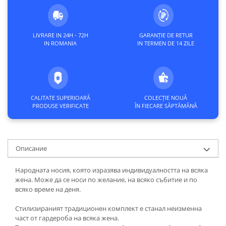
LIVRARE IN 24H - 72H
GARANȚIE DE RETUR
IN ROMANIA
IN TERMEN DE 14 ZILE
CALITATE SUPERIOARĂ
COLECȚIE NOUĂ
PRODUSE VERIFICATE
ÎN FIECARE SĂPTĂMÂNĂ
Описание
Народната носия, която изразява индивидуалността на всяка
жена. Може да се носи по желание, на всяко събитие и по
всяко време на деня.
Стилизираният традиционен комплект е станал неизменна
част от гардероба на всяка жена.