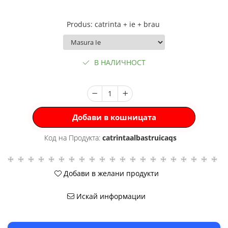
Produs
:
catrinta + ie + brau
В НАЛИЧНОСТ
Добави в кошницата
Код на Продукта:
catrintaalbastruicaqs
Добави в желани продукти
Искай информации