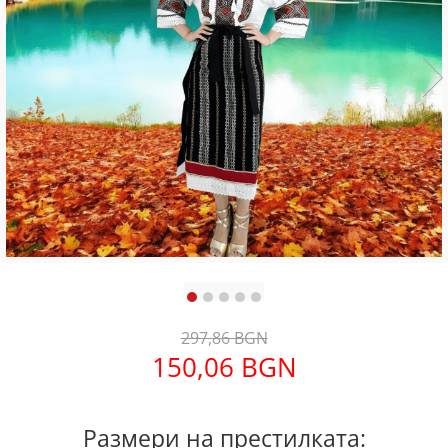
Дамски палта
Дамски панталони
Дамски пуловери
Дамски сака
Дамски спортни комплекти
Дамски тениски
Дамски якета
Жилетка
Поли
297,86 BGN
150,06 BGN
Размери на престилката: