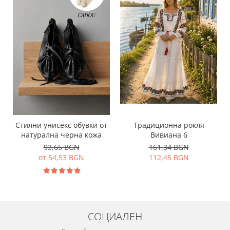
Традиционна рокля
Стилни унисекс обувки от
Вивиана 6
натурална черна кожа
161,34 BGN
93,65 BGN
112,45 BGN
от 54,53 BGN
СОЦИАЛЕН