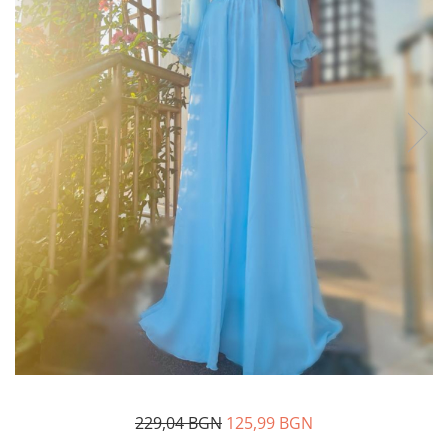
Дамски палта
Пояси за момчета
Дамски панталони
Дамски пуловери
Дамски сака
Дамски спортни комплекти
Дамски тениски
Дамски якета
Жилетка
Поли
229,04 BGN
125,99 BGN