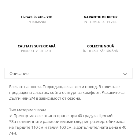
Livrare in 24h - 72h
GARANȚIE DE RETUR
IN ROMANIA
IN TERMEN DE 14 ZILE
CALITATE SUPERIOARĂ
COLECȚIE NOUĂ
PRODUSE VERIFICATE
ÎN FIECARE SĂPTĂMÂNĂ
Описание
Елегантна рокля. Подходяща е за всеки повод. В талията е
предвидена с ластик, който осигурява комфорт. Ръкавите са
дълги или 3/4 в зависимост от сезона.
Тип материал: воал
✔ Препоръчва се ръчно пране при 40 градуса Целзий
*За нетипичните размери имаме следния размер: обиколка
на гърдите 110 см и талия 100 см, а допълнителната цена е 40
леи.