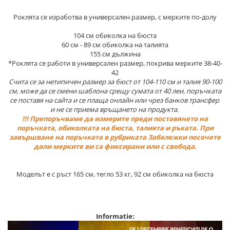
Роклята се изработва в универсален размер, с мерките по-долу
104 см обиколка на бюста
60 см - 89 см обиколка на талията
155 см дължина
*Роклята се работи в универсален размер, покрива мерките 38-40-
42
Счита се за нетипичен размер за бюст от 104-110 см и талия 90-100
см, може да се смени шаблона срещу сумата от 40 леи, поръчката
се поставя на сайта и се плаща онлайн или чрез банков трансфер
и не се приема връщането на продукта.
!!! Препоръчваме да измерите преди поставянето на
поръчката, обиколката на бюста, талията и ръката. При
завършване на поръчката в рубриката Забележки посочете
дали мерките ви са фиксирани или с свобода.
Моделът е с ръст 165 см, тегло 53 кг, 92 см обиколка на бюста
Informatie: